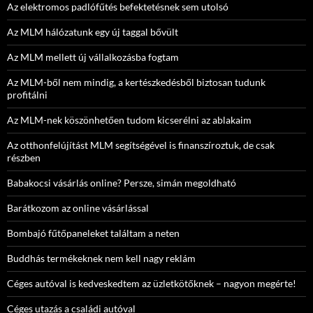
Az elektromos padlófűtés befektetésnek sem utolsó
Az MLM hálózatunk egy új taggal bővült
Az MLM mellett új vállalkozásba fogtam
Az MLM-ből nem mindig, a kertészkedésből biztosan tudunk
profitálni
Az MLM-nek köszönhetően tudom kicserélni az ablakaim
Az otthonfelújítást MLM segítségével is finanszíroztuk, de csak
részben
Babakocsi vásárlás online? Persze, simán megoldható
Barátkozom az online vásárlással
Bombajó fűtőpaneleket találtam a neten
Buddhás termékeknek nem kell nagy reklám
Céges autóval is kedveskedtem az üzletkötőknek – nagyon megérte!
Céges utazás a családi autóval