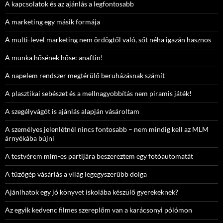
A kapcsolatok és az ajánlás a legfontosabb
A marketing egy másik formája
A multi-level marketing nem ördögtől való, sőt néha igazán hasznos
A munka hősének hőse: anaftin!
A napelem rendszer megtérülő beruházásnak számít
A plasztikai sebészet és a mellnagyobbítás nem piramis játék!
A szegélyvágót is ajánlás alapján vásároltam
A személyes jelenlétnél nincs fontosabb – nem mindig kell az MLM
árnyékába bújni
A testvérem mlm-es partijára beszereztem egy fotóautomatát
A tűzőgép vásárlás a világ legegyszerűbb dolga
Ajánlhatok egy jó könyvet iskolába készülő gyerekeknek?
Az egyik kedvenc filmes szereplőm van a karácsonyi pólómon