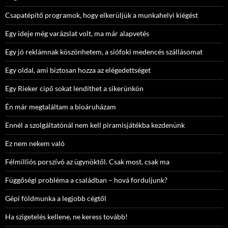
Csapatépítő programok, hogy elkerüljük a munkahelyi kiégést
Egy ideje még varázslat volt, ma már alapvetés
Egy jó reklámnak köszönhetem, a siófoki medencés szállásomat
Egy oldal, ami biztosan hozza az elégedettséget
Egy Rieker cipő sokat lendíthet a sikerünkön
Én már megtaláltam a bioáruházam
Ennél a szolgáltatónál nem kell piramisjátékba kezdenünk
Ez nem nekem való
Félmilliós porszívó az ügynöktől. Csak most, csak ma
Függőségi probléma a családban – hová forduljunk?
Gépi földmunka a legjobb cégtől
Ha szigetelés kellene, ne keress tovább!