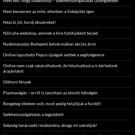
Nem kell, hogy odaköltözz – székhelyszolgáltatás Újlengyelben
Nem kenyerem az mlm, ellenben a linképítés igen
Nézz ki jól, hordj ékszereket!
Nőiruha webshop, aminek a híre futótűzként terjed
Nyakmasszázs Budapest belvárosában akciós áron
Online lapozható Pepco újságok siettek a segítségemre
Online nem csak vásárolhatunk, de hőszivattyúra is kérhetünk
árajánlatot
Otthoni fények
Plazmavágás – erről is tanultam az elmúlt hétvégén
Rengeteg ötletem volt, most pedig felújítjuk a fürdőt!
Székhelyszolgáltatás a legjobbtól
Szépség tanácsadó rendezvény, ahogy mi szeretjük!