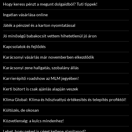
Hogy keress pénzt a megunt dolgaidból? Tuti tippek!
Ingatlan vásárlása online
Játék a pénzzel és a karton nyomtatással
Jó minőségű babakocsit vettem hihetetlenül jó áron
Kapcsolatok és fejlődés
Karácsonyi vásárlás már novemberben elkezdődik
Karácsonyi zene hallgatás, szobalány állás
Karrierépítő roadshow az MLM jegyében!
Kerti bútort is csak ajánlás alapján veszek
Klíma Global: Klíma és hőszivattyú értékesítés és telepítés profiktól!
Költözés, de okosan
Közvetlenség: a kulcs mindenhez!
Lehet, hogy neked is céget kellene alapítanod?