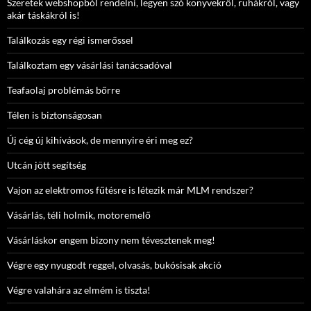
Szeretek webshopból rendelni, legyen szó könyvekről, ruhákról, vagy
akár táskákról is!
Találkozás egy régi ismerőssel
Találkoztam egy vásárlási tanácsadóval
Teafaolaj problémás bőrre
Télen is biztonságosan
Új cég új kihívások, de mennyire éri meg ez?
Utcán jött segítség
Vajon az elektromos fűtésre is létezik már MLM rendszer?
Vásárlás, téli holmik, motoremelő
Vásárláskor engem bizony nem tévesztenek meg!
Végre egy nyugodt reggel, olvasás, bukósisak akció
Végre valahára az elmém is tiszta!