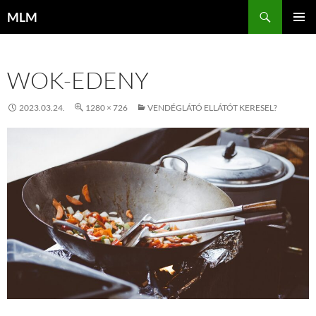
Tartalomhoz
Keresés
MLM
ELSŐDL
MENÜ
WOK-EDENY
2023.03.24.
1280 × 726
VENDÉGLÁTÓ ELLÁTÓT KERESEL?