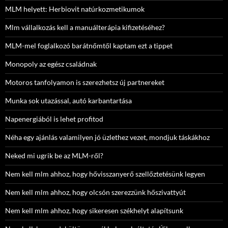
MLM helyett: Herbiovit natúrkozmetikumok
Mlm vállalkozás kell a manuálterápia kifizetéséhez?
MLM-mel foglalkozó barátnőmtől kaptam ezt a tippet
Monopoly az egész családnak
Motoros tanfolyamon is szerezhetsz új partnereket
Munka sok utazással, autó karbantartása
Napenergiából is lehet profitod
Néha egy ajánlás valamilyen jó üzlethez vezet, mondjuk táskákhoz
Neked mi ugrik be az MLM-ről?
Nem kell mlm ahhoz, hogy hővisszanyerő szellőztetésünk legyen
Nem kell mlm ahhoz, hogy olcsón szerezzünk hőszivattyút
Nem kell mlm ahhoz, hogy sikeresen székhelyt alapítsunk