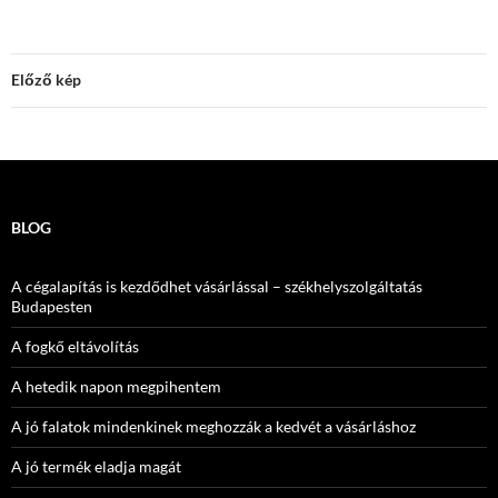
Előző kép
BLOG
A cégalapítás is kezdődhet vásárlással – székhelyszolgáltatás
Budapesten
A fogkő eltávolítás
A hetedik napon megpihentem
A jó falatok mindenkinek meghozzák a kedvét a vásárláshoz
A jó termék eladja magát