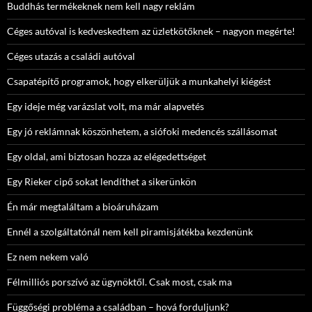
Buddhás termékeknek nem kell nagy reklám
Céges autóval is kedveskedtem az üzletkötőknek – nagyon megérte!
Céges utazás a családi autóval
Csapatépítő programok, hogy elkerüljük a munkahelyi kiégést
Egy ideje még varázslat volt, ma már alapvetés
Egy jó reklámnak köszönhetem, a siófoki medencés szállásomat
Egy oldal, ami biztosan hozza az elégedettséget
Egy Rieker cipő sokat lendíthet a sikerünkön
Én már megtaláltam a bioáruházam
Ennél a szolgáltatónál nem kell piramisjátékba kezdenünk
Ez nem nekem való
Félmilliós porszívó az ügynöktől. Csak most, csak ma
Függőségi probléma a családban – hová forduljunk?