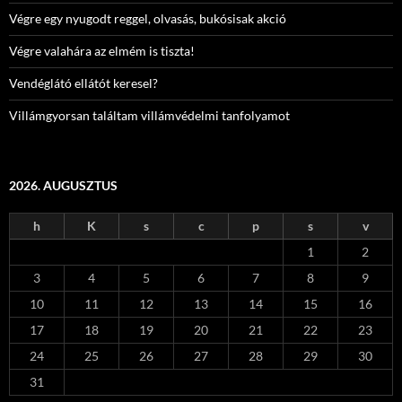
Végre egy nyugodt reggel, olvasás, bukósisak akció
Végre valahára az elmém is tiszta!
Vendéglátó ellátót keresel?
Villámgyorsan találtam villámvédelmi tanfolyamot
2026. AUGUSZTUS
h
K
s
c
p
s
v
1
2
3
4
5
6
7
8
9
10
11
12
13
14
15
16
17
18
19
20
21
22
23
24
25
26
27
28
29
30
31