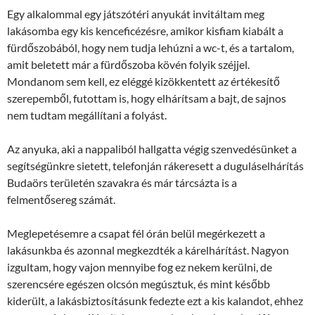
Egy alkalommal egy játszótéri anyukát invitáltam meg
lakásomba egy kis kenceficézésre, amikor kisfiam kiabált a
fürdőszobából, hogy nem tudja lehúzni a wc-t, és a tartalom,
amit beletett már a fürdőszoba kövén folyik széjjel.
Mondanom sem kell, ez eléggé kizökkentett az értékesítő
szerepemből, futottam is, hogy elhárítsam a bajt, de sajnos
nem tudtam megállítani a folyást.
Az anyuka, aki a nappaliból hallgatta végig szenvedésünket a
segítségünkre sietett, telefonján rákeresett a duguláselhárítás
Budaörs területén szavakra és már tárcsázta is a
felmentősereg számát.
Meglepetésemre a csapat fél órán belül megérkezett a
lakásunkba és azonnal megkezdték a kárelhárítást. Nagyon
izgultam, hogy vajon mennyibe fog ez nekem kerülni, de
szerencsére egészen olcsón megúsztuk, és mint később
kiderült, a lakásbiztosításunk fedezte ezt a kis kalandot, ehhez