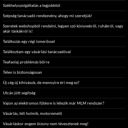
Székhelyszolgáltatás a legjobbtól
Szépség tanácsadó rendezvény, ahogy mi szeretjük!
Szeretek webshopból rendelni, legyen szó könyvekről, ruhákról, vagy
akár táskákról is!
Találkozás egy régi ismerőssel
Találkoztam egy vásárlási tanácsadóval
Teafaolaj problémás bőrre
Télen is biztonságosan
Új cég új kihívások, de mennyire éri meg ez?
Utcán jött segítség
Vajon az elektromos fűtésre is létezik már MLM rendszer?
Vásárlás, téli holmik, motoremelő
Vásárláskor engem bizony nem tévesztenek meg!