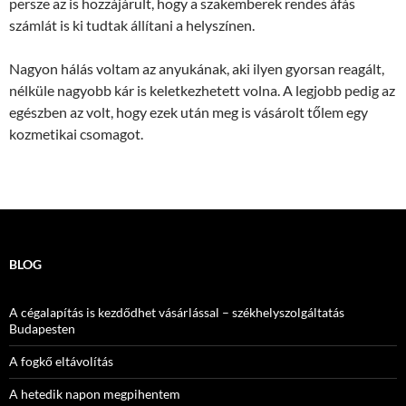
persze az is hozzájárult, hogy a szakemberek rendes áfás
számlát is ki tudtak állítani a helyszínen.
Nagyon hálás voltam az anyukának, aki ilyen gyorsan reagált,
nélküle nagyobb kár is keletkezhetett volna. A legjobb pedig az
egészben az volt, hogy ezek után meg is vásárolt tőlem egy
kozmetikai csomagot.
BLOG
A cégalapítás is kezdődhet vásárlással – székhelyszolgáltatás
Budapesten
A fogkő eltávolítás
A hetedik napon megpihentem