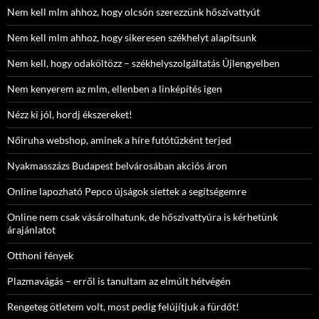
Nem kell mlm ahhoz, hogy olcsón szerezzünk hőszivattyút
Nem kell mlm ahhoz, hogy sikeresen székhelyt alapítsunk
Nem kell, hogy odaköltözz – székhelyszolgáltatás Újlengyelben
Nem kenyerem az mlm, ellenben a linképítés igen
Nézz ki jól, hordj ékszereket!
Nőiruha webshop, aminek a híre futótűzként terjed
Nyakmasszázs Budapest belvárosában akciós áron
Online lapozható Pepco újságok siettek a segítségemre
Online nem csak vásárolhatunk, de hőszivattyúra is kérhetünk
árajánlatot
Otthoni fények
Plazmavágás – erről is tanultam az elmúlt hétvégén
Rengeteg ötletem volt, most pedig felújítjuk a fürdőt!