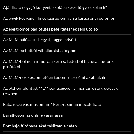
Ajánlhatok egy jó könyvet iskolába készülő gyerekeknek?
Az egyik kedvenc filmes szereplőm van a karácsonyi pólómon
Az elektromos padlófűtés befektetésnek sem utolsó
Az MLM hálózatunk egy új taggal bővült
Az MLM mellett új vállalkozásba fogtam
Az MLM-ből nem mindig, a kertészkedésből biztosan tudunk
profitálni
Az MLM-nek köszönhetően tudom kicserélni az ablakaim
Az otthonfelújítást MLM segítségével is finanszíroztuk, de csak
részben
Babakocsi vásárlás online? Persze, simán megoldható
Barátkozom az online vásárlással
Bombajó fűtőpaneleket találtam a neten