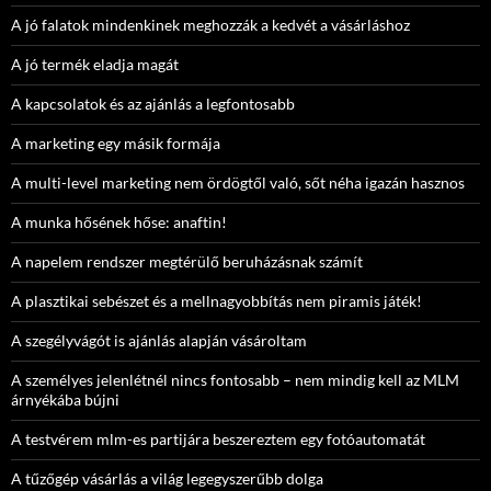
A jó falatok mindenkinek meghozzák a kedvét a vásárláshoz
A jó termék eladja magát
A kapcsolatok és az ajánlás a legfontosabb
A marketing egy másik formája
A multi-level marketing nem ördögtől való, sőt néha igazán hasznos
A munka hősének hőse: anaftin!
A napelem rendszer megtérülő beruházásnak számít
A plasztikai sebészet és a mellnagyobbítás nem piramis játék!
A szegélyvágót is ajánlás alapján vásároltam
A személyes jelenlétnél nincs fontosabb – nem mindig kell az MLM
árnyékába bújni
A testvérem mlm-es partijára beszereztem egy fotóautomatát
A tűzőgép vásárlás a világ legegyszerűbb dolga