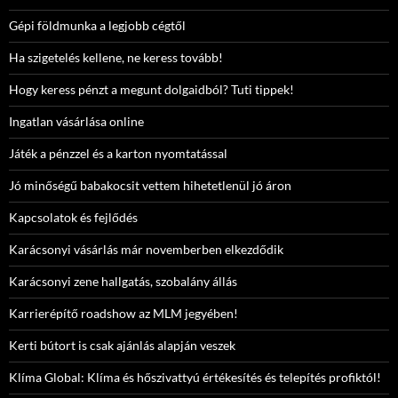
Gépi földmunka a legjobb cégtől
Ha szigetelés kellene, ne keress tovább!
Hogy keress pénzt a megunt dolgaidból? Tuti tippek!
Ingatlan vásárlása online
Játék a pénzzel és a karton nyomtatással
Jó minőségű babakocsit vettem hihetetlenül jó áron
Kapcsolatok és fejlődés
Karácsonyi vásárlás már novemberben elkezdődik
Karácsonyi zene hallgatás, szobalány állás
Karrierépítő roadshow az MLM jegyében!
Kerti bútort is csak ajánlás alapján veszek
Klíma Global: Klíma és hőszivattyú értékesítés és telepítés profiktól!