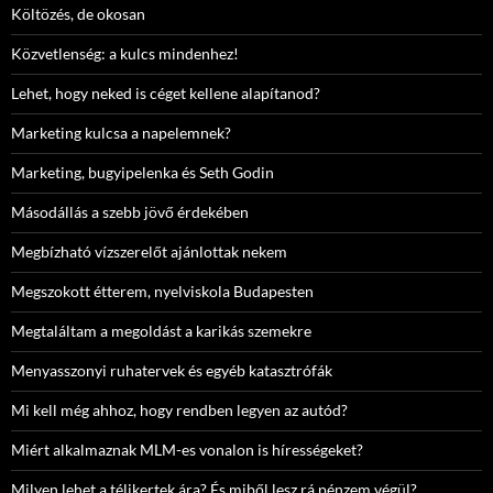
Költözés, de okosan
Közvetlenség: a kulcs mindenhez!
Lehet, hogy neked is céget kellene alapítanod?
Marketing kulcsa a napelemnek?
Marketing, bugyipelenka és Seth Godin
Másodállás a szebb jövő érdekében
Megbízható vízszerelőt ajánlottak nekem
Megszokott étterem, nyelviskola Budapesten
Megtaláltam a megoldást a karikás szemekre
Menyasszonyi ruhatervek és egyéb katasztrófák
Mi kell még ahhoz, hogy rendben legyen az autód?
Miért alkalmaznak MLM-es vonalon is hírességeket?
Milyen lehet a télikertek ára? És miből lesz rá pénzem végül?