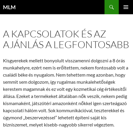
Tartalomhoz
Keresés
MLM
ELSŐDL
MENÜ
A KAPCSOLATOK ÉS AZ
AJÁNLÁS A LEGFONTOSABB
Kisgyerekek mellett bonyolult visszamenni dolgozni a 8 órás
munkahelyre, ezért nem is erőltettem, nekem fontosabb volt a
családi béke és nyugalom. Nem tehettem meg azonban, hogy
semmit sem dolgozom, így rugalmas munkalehetőségek
kerestem magamnak és ez volt egy kozmetikai cég értékesítői
állása. Ezeket a termékeket általában nők veszik, nekem pedig
kismamaként, játszótéri amazonként nőkkel igen szerteágazó
kapcsolati hálóm volt. Sok kommunikációval, teszterekkel és
úgymond „beszervezéssel” lehetett építeni saját kis
bizniszemet, melyet kisebb-nagyobb sikerrel végeztem.