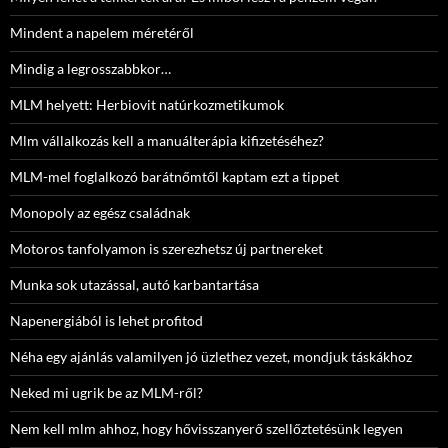
Mindent a napelem méretéről
Mindig a legrosszabbkor…
MLM helyett: Herbiovit natúrkozmetikumok
Mlm vállalkozás kell a manuálterápia kifizetéséhez?
MLM-mel foglalkozó barátnőmtől kaptam ezt a tippet
Monopoly az egész családnak
Motoros tanfolyamon is szerezhetsz új partnereket
Munka sok utazással, autó karbantartása
Napenergiából is lehet profitod
Néha egy ajánlás valamilyen jó üzlethez vezet, mondjuk táskákhoz
Neked mi ugrik be az MLM-ről?
Nem kell mlm ahhoz, hogy hővisszanyerő szellőztetésünk legyen