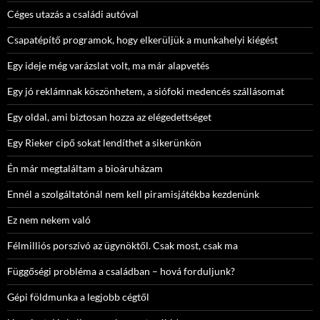
Céges utazás a családi autóval
Csapatépítő programok, hogy elkerüljük a munkahelyi kiégést
Egy ideje még varázslat volt, ma már alapvetés
Egy jó reklámnak köszönhetem, a siófoki medencés szállásomat
Egy oldal, ami biztosan hozza az elégedettséget
Egy Rieker cipő sokat lendíthet a sikerünkön
Én már megtaláltam a bioáruházam
Ennél a szolgáltatónál nem kell piramisjátékba kezdenünk
Ez nem nekem való
Félmilliós porszívó az ügynöktől. Csak most, csak ma
Függőségi probléma a családban – hová forduljunk?
Gépi földmunka a legjobb cégtől