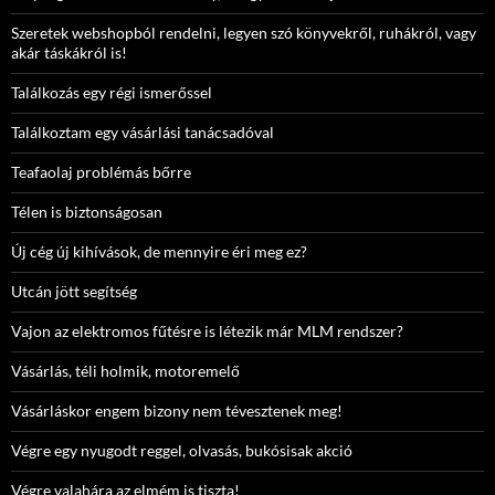
Szeretek webshopból rendelni, legyen szó könyvekről, ruhákról, vagy
akár táskákról is!
Találkozás egy régi ismerőssel
Találkoztam egy vásárlási tanácsadóval
Teafaolaj problémás bőrre
Télen is biztonságosan
Új cég új kihívások, de mennyire éri meg ez?
Utcán jött segítség
Vajon az elektromos fűtésre is létezik már MLM rendszer?
Vásárlás, téli holmik, motoremelő
Vásárláskor engem bizony nem tévesztenek meg!
Végre egy nyugodt reggel, olvasás, bukósisak akció
Végre valahára az elmém is tiszta!