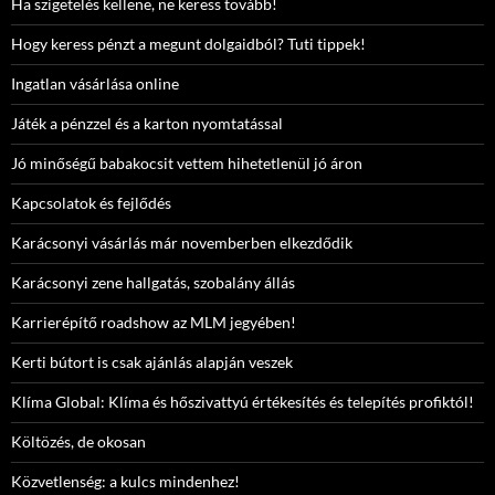
Ha szigetelés kellene, ne keress tovább!
Hogy keress pénzt a megunt dolgaidból? Tuti tippek!
Ingatlan vásárlása online
Játék a pénzzel és a karton nyomtatással
Jó minőségű babakocsit vettem hihetetlenül jó áron
Kapcsolatok és fejlődés
Karácsonyi vásárlás már novemberben elkezdődik
Karácsonyi zene hallgatás, szobalány állás
Karrierépítő roadshow az MLM jegyében!
Kerti bútort is csak ajánlás alapján veszek
Klíma Global: Klíma és hőszivattyú értékesítés és telepítés profiktól!
Költözés, de okosan
Közvetlenség: a kulcs mindenhez!