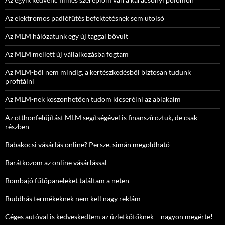
Az elektromos padlófűtés befektetésnek sem utolsó
Az MLM hálózatunk egy új taggal bővült
Az MLM mellett új vállalkozásba fogtam
Az MLM-ből nem mindig, a kertészkedésből biztosan tudunk
profitálni
Az MLM-nek köszönhetően tudom kicserélni az ablakaim
Az otthonfelújítást MLM segítségével is finanszíroztuk, de csak
részben
Babakocsi vásárlás online? Persze, simán megoldható
Barátkozom az online vásárlással
Bombajó fűtőpaneleket találtam a neten
Buddhás termékeknek nem kell nagy reklám
Céges autóval is kedveskedtem az üzletkötőknek – nagyon megérte!