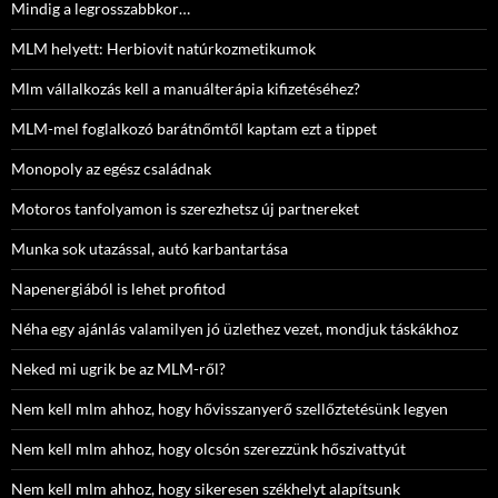
Mindig a legrosszabbkor…
MLM helyett: Herbiovit natúrkozmetikumok
Mlm vállalkozás kell a manuálterápia kifizetéséhez?
MLM-mel foglalkozó barátnőmtől kaptam ezt a tippet
Monopoly az egész családnak
Motoros tanfolyamon is szerezhetsz új partnereket
Munka sok utazással, autó karbantartása
Napenergiából is lehet profitod
Néha egy ajánlás valamilyen jó üzlethez vezet, mondjuk táskákhoz
Neked mi ugrik be az MLM-ről?
Nem kell mlm ahhoz, hogy hővisszanyerő szellőztetésünk legyen
Nem kell mlm ahhoz, hogy olcsón szerezzünk hőszivattyút
Nem kell mlm ahhoz, hogy sikeresen székhelyt alapítsunk