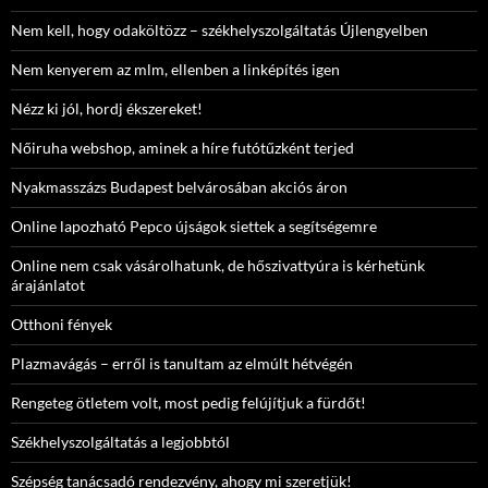
Nem kell, hogy odaköltözz – székhelyszolgáltatás Újlengyelben
Nem kenyerem az mlm, ellenben a linképítés igen
Nézz ki jól, hordj ékszereket!
Nőiruha webshop, aminek a híre futótűzként terjed
Nyakmasszázs Budapest belvárosában akciós áron
Online lapozható Pepco újságok siettek a segítségemre
Online nem csak vásárolhatunk, de hőszivattyúra is kérhetünk
árajánlatot
Otthoni fények
Plazmavágás – erről is tanultam az elmúlt hétvégén
Rengeteg ötletem volt, most pedig felújítjuk a fürdőt!
Székhelyszolgáltatás a legjobbtól
Szépség tanácsadó rendezvény, ahogy mi szeretjük!