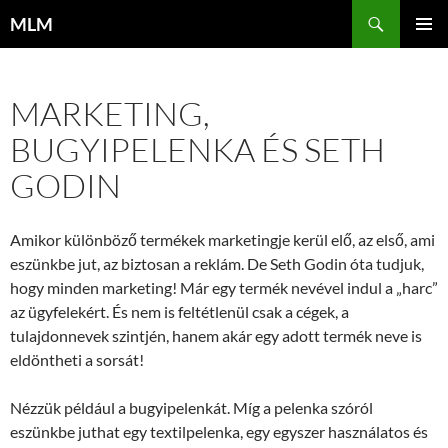
Tartalomhoz
Keresés
MLM
ELSŐDL
MENÜ
MARKETING,
BUGYIPELENKA ÉS SETH
GODIN
Amikor különböző termékek marketingje kerül elő, az első, ami
eszünkbe jut, az biztosan a reklám. De Seth Godin óta tudjuk,
hogy minden marketing! Már egy termék nevével indul a „harc”
az ügyfelekért. És nem is feltétlenül csak a cégek, a
tulajdonnevek szintjén, hanem akár egy adott termék neve is
eldöntheti a sorsát!
Nézzük például a bugyipelenkát. Míg a pelenka szóról
eszünkbe juthat egy textilpelenka, egy egyszer használatos és