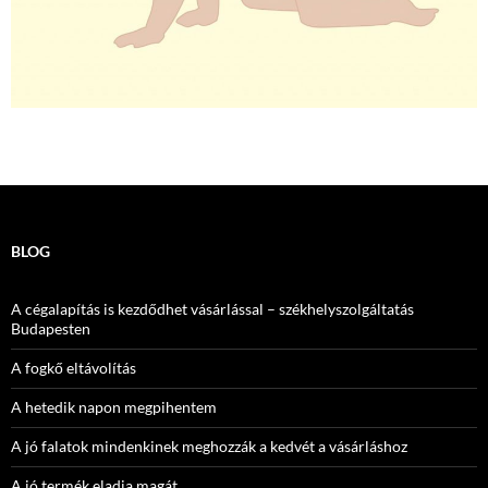
BLOG
A cégalapítás is kezdődhet vásárlással – székhelyszolgáltatás
Budapesten
A fogkő eltávolítás
A hetedik napon megpihentem
A jó falatok mindenkinek meghozzák a kedvét a vásárláshoz
A jó termék eladja magát