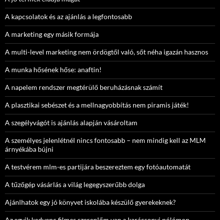
A kapcsolatok és az ajánlás a legfontosabb
A marketing egy másik formája
A multi-level marketing nem ördögtől való, sőt néha igazán hasznos
A munka hősének hőse: anaftin!
A napelem rendszer megtérülő beruházásnak számít
A plasztikai sebészet és a mellnagyobbítás nem piramis játék!
A szegélyvágót is ajánlás alapján vásároltam
A személyes jelenlétnél nincs fontosabb – nem mindig kell az MLM
árnyékába bújni
A testvérem mlm-es partijára beszereztem egy fotóautomatát
A tűzőgép vásárlás a világ legegyszerűbb dolga
Ajánlhatok egy jó könyvet iskolába készülő gyerekeknek?
Az egyik kedvenc filmes szereplőm van a karácsonyi pólómon