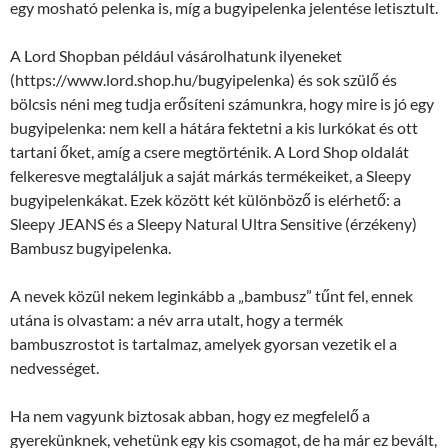
egy mosható pelenka is, míg a bugyipelenka jelentése letisztult.
A Lord Shopban például vásárolhatunk ilyeneket
(https://www.lord.shop.hu/bugyipelenka) és sok szülő és
bölcsis néni meg tudja erősíteni számunkra, hogy mire is jó egy
bugyipelenka: nem kell a hátára fektetni a kis lurkókat és ott
tartani őket, amíg a csere megtörténik. A Lord Shop oldalát
felkeresve megtaláljuk a saját márkás termékeiket, a Sleepy
bugyipelenkákat. Ezek között két különböző is elérhető: a
Sleepy JEANS és a Sleepy Natural Ultra Sensitive (érzékeny)
Bambusz bugyipelenka.
A nevek közül nekem leginkább a „bambusz” tűnt fel, ennek
utána is olvastam: a név arra utalt, hogy a termék
bambuszrostot is tartalmaz, amelyek gyorsan vezetik el a
nedvességet.
Ha nem vagyunk biztosak abban, hogy ez megfelelő a
gyerekünknek, vehetünk egy kis csomagot, de ha már ez bevált,