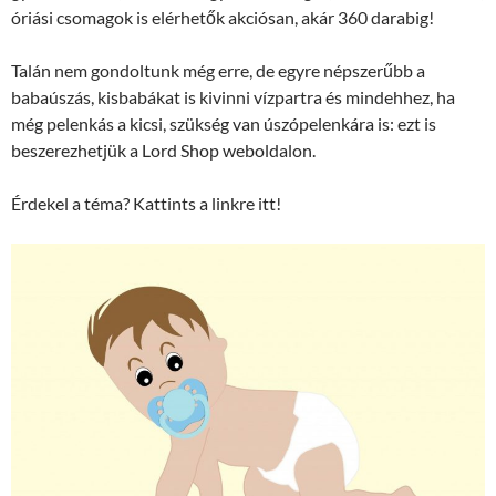
óriási csomagok is elérhetők akciósan, akár 360 darabig!
Talán nem gondoltunk még erre, de egyre népszerűbb a
babaúszás, kisbabákat is kivinni vízpartra és mindehhez, ha
még pelenkás a kicsi, szükség van úszópelenkára is: ezt is
beszerezhetjük a Lord Shop weboldalon.
Érdekel a téma? Kattints a linkre itt!