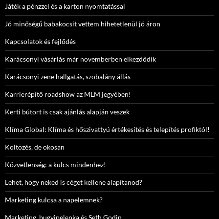
Játék a pénzzel és a karton nyomtatással
Jó minőségű babakocsit vettem hihetetlenül jó áron
Kapcsolatok és fejlődés
Karácsonyi vásárlás már novemberben elkezdődik
Karácsonyi zene hallgatás, szobalány állás
Karrierépítő roadshow az MLM jegyében!
Kerti bútort is csak ajánlás alapján veszek
Klíma Global: Klíma és hőszivattyú értékesítés és telepítés profiktól!
Költözés, de okosan
Közvetlenség: a kulcs mindenhez!
Lehet, hogy neked is céget kellene alapítanod?
Marketing kulcsa a napelemnek?
Marketing, bugyipelenka és Seth Godin