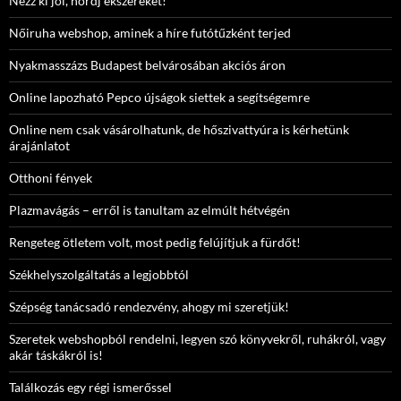
Nézz ki jól, hordj ékszereket!
Nőiruha webshop, aminek a híre futótűzként terjed
Nyakmasszázs Budapest belvárosában akciós áron
Online lapozható Pepco újságok siettek a segítségemre
Online nem csak vásárolhatunk, de hőszivattyúra is kérhetünk
árajánlatot
Otthoni fények
Plazmavágás – erről is tanultam az elmúlt hétvégén
Rengeteg ötletem volt, most pedig felújítjuk a fürdőt!
Székhelyszolgáltatás a legjobbtól
Szépség tanácsadó rendezvény, ahogy mi szeretjük!
Szeretek webshopból rendelni, legyen szó könyvekről, ruhákról, vagy
akár táskákról is!
Találkozás egy régi ismerőssel