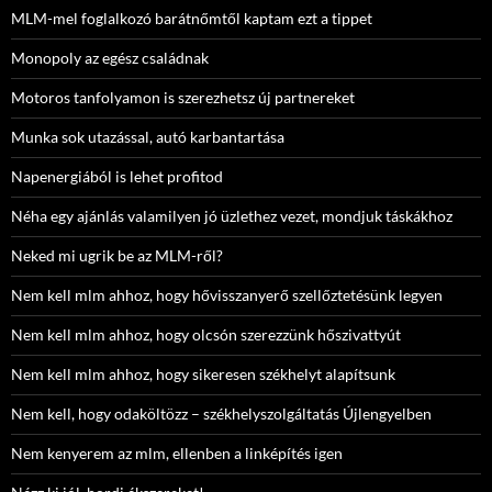
MLM-mel foglalkozó barátnőmtől kaptam ezt a tippet
Monopoly az egész családnak
Motoros tanfolyamon is szerezhetsz új partnereket
Munka sok utazással, autó karbantartása
Napenergiából is lehet profitod
Néha egy ajánlás valamilyen jó üzlethez vezet, mondjuk táskákhoz
Neked mi ugrik be az MLM-ről?
Nem kell mlm ahhoz, hogy hővisszanyerő szellőztetésünk legyen
Nem kell mlm ahhoz, hogy olcsón szerezzünk hőszivattyút
Nem kell mlm ahhoz, hogy sikeresen székhelyt alapítsunk
Nem kell, hogy odaköltözz – székhelyszolgáltatás Újlengyelben
Nem kenyerem az mlm, ellenben a linképítés igen