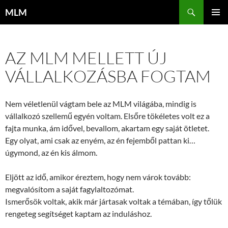
Tartalomhoz
Keresés
MLM
ELSŐDL
MENÜ
AZ MLM MELLETT ÚJ
VÁLLALKOZÁSBA FOGTAM
Nem véletlenül vágtam bele az MLM világába, mindig is
vállalkozó szellemű egyén voltam. Elsőre tökéletes volt ez a
fajta munka, ám idővel, bevallom, akartam egy saját ötletet.
Egy olyat, ami csak az enyém, az én fejemből pattan ki…
úgymond, az én kis álmom.
Eljött az idő, amikor éreztem, hogy nem várok tovább:
megvalósítom a saját fagylaltozómat.
Ismerősök voltak, akik már jártasak voltak a témában, így tőlük
rengeteg segítséget kaptam az induláshoz.