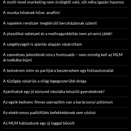
A multi-level marketing nem ördögtől való, sőt néha igazán hasznos
A munka hősének hőse: anaftin!
A napelem rendszer megtérülő beruházásnak számít
A plasztikai sebészet és a mellnagyobbítás nem piramis játék!
A szegélyvágót is ajánlás alapján vásároltam
A személyes jelenlétnél nincs fontosabb – nem mindig kell az MLM
árnyékába bújni
A testvérem mlm-es partijára beszereztem egy fotóautomatát
A tűzőgép vásárlás a világ legegyszerűbb dolga
Ajánlhatok egy jó könyvet iskolába készülő gyerekeknek?
Az egyik kedvenc filmes szereplőm van a karácsonyi pólómon
Az elektromos padlófűtés befektetésnek sem utolsó
Az MLM hálózatunk egy új taggal bővült