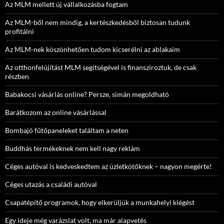
Az MLM mellett új vállalkozásba fogtam
Az MLM-ből nem mindig, a kertészkedésből biztosan tudunk
profitálni
Az MLM-nek köszönhetően tudom kicserélni az ablakaim
Az otthonfelújítást MLM segítségével is finanszíroztuk, de csak
részben
Babakocsi vásárlás online? Persze, simán megoldható
Barátkozom az online vásárlással
Bombajó fűtőpaneleket találtam a neten
Buddhás termékeknek nem kell nagy reklám
Céges autóval is kedveskedtem az üzletkötőknek – nagyon megérte!
Céges utazás a családi autóval
Csapatépítő programok, hogy elkerüljük a munkahelyi kiégést
Egy ideje még varázslat volt, ma már alapvetés