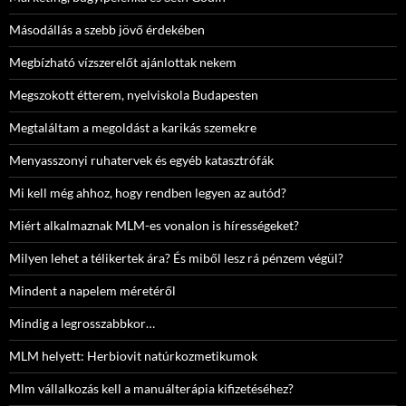
Másodállás a szebb jövő érdekében
Megbízható vízszerelőt ajánlottak nekem
Megszokott étterem, nyelviskola Budapesten
Megtaláltam a megoldást a karikás szemekre
Menyasszonyi ruhatervek és egyéb katasztrófák
Mi kell még ahhoz, hogy rendben legyen az autód?
Miért alkalmaznak MLM-es vonalon is hírességeket?
Milyen lehet a télikertek ára? És miből lesz rá pénzem végül?
Mindent a napelem méretéről
Mindig a legrosszabbkor…
MLM helyett: Herbiovit natúrkozmetikumok
Mlm vállalkozás kell a manuálterápia kifizetéséhez?