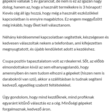
gépekre vállalak 1 év garanciát, de nem is ez az igazán nagy
dolog, hanem az, hogy a használt termékekre is 3 hónapot!
Kevés cég áll így hozzá, hogy még a használt eszközökkel
kapcsolatban is ennyire magabiztos. Ez engem meggyőzött
még inkább, hogy őket kell választanom.
Néhány kérdésemmel kapcsolatban segítettek, készségesen és
kedvesen válaszoltak nekem a telefonban, ami kifejezetten
megnyugtatott, és újabb lendületet adott a kezdéshez.
Csupa pozitív tapasztalatom volt az rdealerrel. Sőt, az előbb
elmondottakon kívül az sem elhanyagolandó, hogy
amennyiben én nem tudom elhozni a gépeket (hiszen nem is
darabokról van szó), akkor a szállításban is tudnak segíteni
kedvező, egyedileg szabott feltételekkel.
Úgy gondolom, hogy mind kezdőknek, mind profiknak
egyaránt kitűnő választás ez a cég. Minőségi gépeket
forgalmaznak, kedvező áron.