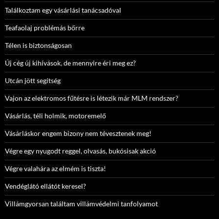
Találkoztam egy vásárlási tanácsadóval
Teafaolaj problémás bőrre
Télen is biztonságosan
Új cég új kihívások, de mennyire éri meg ez?
Utcán jött segítség
Vajon az elektromos fűtésre is létezik már MLM rendszer?
Vásárlás, téli holmik, motoremelő
Vásárláskor engem bizony nem tévesztenek meg!
Végre egy nyugodt reggel, olvasás, bukósisak akció
Végre valahára az elmém is tiszta!
Vendéglátó ellátót keresel?
Villámgyorsan találtam villámvédelmi tanfolyamot