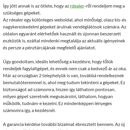
Így jött annak is az ötlete, hogy az
rdealer
-ről rendeljem meg a
szükséges gépeket.
Az rdealer egy különleges weboldal, ahol minőségi, olasz kis-és
nagykereskedelmi gépeket árulnak vendéglátósok számára. Az
oldalon egyaránt elérhetőek használt és újonnan beszerzett
eszközök is, ezáltal mindenki megtalálja az aktuális igényeinek
és persze a pénztárcájának megfelelő ajánlatot.
Úgy gondoltam, ideális lehetőség a kezdésre, hogy tőlük
rendeljek fagylaltgépet, és ennek nem csak a kedvező ár az oka.
Már az országban 2 telephelyük is van, továbbá rendelkeznek
bemutatóteremmel is, ahol meg tudom tekinteni a gépeket. Ez
biztonságot ad számomra, hiszen így láthatom pontosan,
milyen gépet szeretnék megvásárolni, láthatom, hogyan
működik, tudnám-e kezelni. Ez mindenképpen lényeges
számomra így, a kezdésnél.
A garancia kérdése további bizalmat ébresztett bennem. Az új