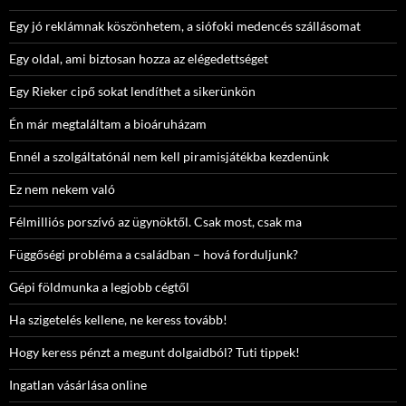
Egy jó reklámnak köszönhetem, a siófoki medencés szállásomat
Egy oldal, ami biztosan hozza az elégedettséget
Egy Rieker cipő sokat lendíthet a sikerünkön
Én már megtaláltam a bioáruházam
Ennél a szolgáltatónál nem kell piramisjátékba kezdenünk
Ez nem nekem való
Félmilliós porszívó az ügynöktől. Csak most, csak ma
Függőségi probléma a családban – hová forduljunk?
Gépi földmunka a legjobb cégtől
Ha szigetelés kellene, ne keress tovább!
Hogy keress pénzt a megunt dolgaidból? Tuti tippek!
Ingatlan vásárlása online