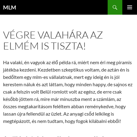
Tartalomhoz
Keresés
MLM
ELSŐDL
MENÜ
VÉGRE VALAHÁRA AZ
ELMÉM IS TISZTA!
Ha valaki, én vagyok az élő példa rá, miért nem éri meg piramis
játékba kezdeni. Kezdetben szkeptikus voltam, de aztán én is
bedőltem egy mlm-es vállalatnak, mert egy ideig én is jól
kerestem náluk és azt láttam, hogy minden happy, de sajnos ez
csak a felszín volt Belül romlott volt az egész, de erre csak
később jöttem rá, mire már mínuszba ment a számlám, az
összes megtakarításom feléltem abban reménykedve, hogy
lassan újra fellendül az üzlet. Az anyagi csőd lelkileg is
megtépázott, és nem tudtam, hogy fogok kilábalni ebből!