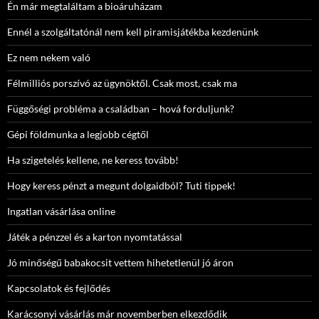
Én már megtaláltam a bioáruházam
Ennél a szolgáltatónál nem kell piramisjátékba kezdenünk
Ez nem nekem való
Félmilliós porszívó az ügynöktől. Csak most, csak ma
Függőségi probléma a családban – hová forduljunk?
Gépi földmunka a legjobb cégtől
Ha szigetelés kellene, ne keress tovább!
Hogy keress pénzt a megunt dolgaidból? Tuti tippek!
Ingatlan vásárlása online
Játék a pénzzel és a karton nyomtatással
Jó minőségű babakocsit vettem hihetetlenül jó áron
Kapcsolatok és fejlődés
Karácsonyi vásárlás már novemberben elkezdődik