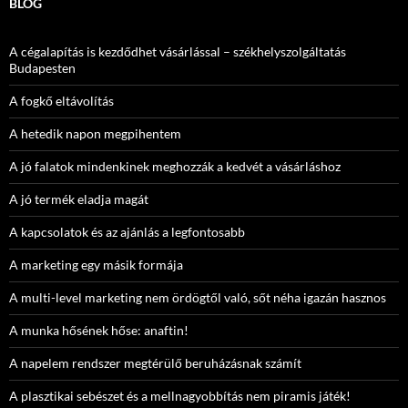
BLOG
A cégalapítás is kezdődhet vásárlással – székhelyszolgáltatás
Budapesten
A fogkő eltávolítás
A hetedik napon megpihentem
A jó falatok mindenkinek meghozzák a kedvét a vásárláshoz
A jó termék eladja magát
A kapcsolatok és az ajánlás a legfontosabb
A marketing egy másik formája
A multi-level marketing nem ördögtől való, sőt néha igazán hasznos
A munka hősének hőse: anaftin!
A napelem rendszer megtérülő beruházásnak számít
A plasztikai sebészet és a mellnagyobbítás nem piramis játék!