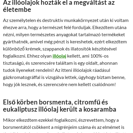
Az illóolajok hozták el a megváltást az
életembe
Az személytelen és destruktív munkakörnyezet után ki voltam
éhezve arra, hogy a természet felé forduljak. Elkezdtem utána
nézni, milyen természetes anyagokat tartalmazó termékeket
gyárthatnék, amivel még pénzt is kereshetek, ezért elkezdtem
különböző krémek, szappanok és illatosítók készítésével
foglalkozni. Ehhez olyan
illóolaj
kellett, ami 100%-os
tisztaságú, és szerencsére találtam is egy oldalt, ahonnan
tudok ilyeneket rendelni! Az itteni illóolajok ráadásul
gázkromatográffal is vizsgálva lettek, úgyhogy bíztam benne,
hogy jók lesznek, és szerencsére nem kellett csalódnom!
Első körben borsmenta, citromfű és
eukaliptusz illóolaj került a kosaramba
Mikor elkezdtem ezekkel foglalkozni, észrevettem, hogy a
borsmentától csökkent a migrénjeim száma és az elmémet is