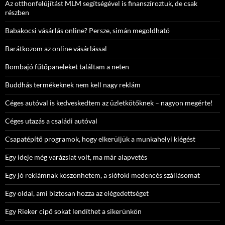
Az otthonfelújítást MLM segítségével is finanszíroztuk, de csak
részben
Babakocsi vásárlás online? Persze, simán megoldható
Barátkozom az online vásárlással
Bombajó fűtőpaneleket találtam a neten
Buddhás termékeknek nem kell nagy reklám
Céges autóval is kedveskedtem az üzletkötőknek – nagyon megérte!
Céges utazás a családi autóval
Csapatépítő programok, hogy elkerüljük a munkahelyi kiégést
Egy ideje még varázslat volt, ma már alapvetés
Egy jó reklámnak köszönhetem, a siófoki medencés szállásomat
Egy oldal, ami biztosan hozza az elégedettséget
Egy Rieker cipő sokat lendíthet a sikerünkön