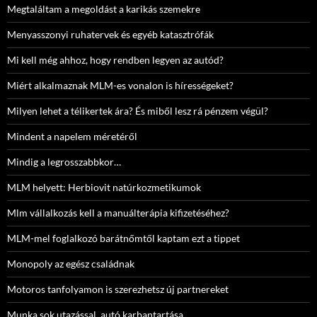
Megtaláltam a megoldást a karikás szemekre
Menyasszonyi ruhatervek és egyéb katasztrófák
Mi kell még ahhoz, hogy rendben legyen az autód?
Miért alkalmaznak MLM-es vonalon is hírességeket?
Milyen lehet a télikertek ára? És miből lesz rá pénzem végül?
Mindent a napelem méretéről
Mindig a legrosszabbkor…
MLM helyett: Herbiovit natúrkozmetikumok
Mlm vállalkozás kell a manuálterápia kifizetéséhez?
MLM-mel foglalkozó barátnőmtől kaptam ezt a tippet
Monopoly az egész családnak
Motoros tanfolyamon is szerezhetsz új partnereket
Munka sok utazással, autó karbantartása