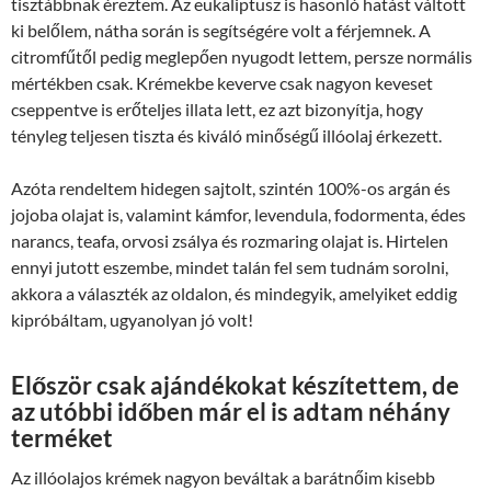
tisztábbnak éreztem. Az eukaliptusz is hasonló hatást váltott
ki belőlem, nátha során is segítségére volt a férjemnek. A
citromfűtől pedig meglepően nyugodt lettem, persze normális
mértékben csak. Krémekbe keverve csak nagyon keveset
cseppentve is erőteljes illata lett, ez azt bizonyítja, hogy
tényleg teljesen tiszta és kiváló minőségű illóolaj érkezett.
Azóta rendeltem hidegen sajtolt, szintén 100%-os argán és
jojoba olajat is, valamint kámfor, levendula, fodormenta, édes
narancs, teafa, orvosi zsálya és rozmaring olajat is. Hirtelen
ennyi jutott eszembe, mindet talán fel sem tudnám sorolni,
akkora a választék az oldalon, és mindegyik, amelyiket eddig
kipróbáltam, ugyanolyan jó volt!
Először csak ajándékokat készítettem, de
az utóbbi időben már el is adtam néhány
terméket
Az illóolajos krémek nagyon beváltak a barátnőim kisebb