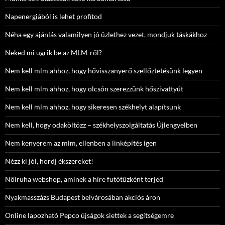
Napenergiából is lehet profitod
Néha egy ajánlás valamilyen jó üzlethez vezet, mondjuk táskákhoz
Neked mi ugrik be az MLM-ről?
Nem kell mlm ahhoz, hogy hővisszanyerő szellőztetésünk legyen
Nem kell mlm ahhoz, hogy olcsón szerezzünk hőszivattyút
Nem kell mlm ahhoz, hogy sikeresen székhelyt alapítsunk
Nem kell, hogy odaköltözz – székhelyszolgáltatás Újlengyelben
Nem kenyerem az mlm, ellenben a linképítés igen
Nézz ki jól, hordj ékszereket!
Nőiruha webshop, aminek a híre futótűzként terjed
Nyakmasszázs Budapest belvárosában akciós áron
Online lapozható Pepco újságok siettek a segítségemre