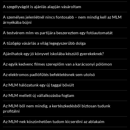
A szegélyvágót is ajánlás alapján vásároltam
A személyes jelenlétnél nincs fontosabb – nem mindig kell az MLM
árnyékába bújni
A testvérem mlm-es partijára beszereztem egy fotóautomatát
A tűzőgép vásárlás a világ legegyszerűbb dolga
Ajánlhatok egy jó könyvet iskolába készülő gyerekeknek?
Az egyik kedvenc filmes szereplőm van a karácsonyi pólómon
Az elektromos padlófűtés befektetésnek sem utolsó
Az MLM hálózatunk egy új taggal bővült
Az MLM mellett új vállalkozásba fogtam
Az MLM-ből nem mindig, a kertészkedésből biztosan tudunk
profitálni
Az MLM-nek köszönhetően tudom kicserélni az ablakaim