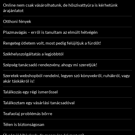
Online nem csak vásárolhatunk, de hőszivattyúra is kérhetünk
árajánlatot
Otthoni fények
Plazmavágás – erről is tanultam az elmúlt hétvégén
Rengeteg ötletem volt, most pedig felújítjuk a fürdőt!
Székhelyszolgáltatás a legjobbtól
Szépség tanácsadó rendezvény, ahogy mi szeretjük!
Szeretek webshopból rendelni, legyen szó könyvekről, ruhákról, vagy
akár táskákról is!
Találkozás egy régi ismerőssel
Találkoztam egy vásárlási tanácsadóval
Teafaolaj problémás bőrre
Télen is biztonságosan