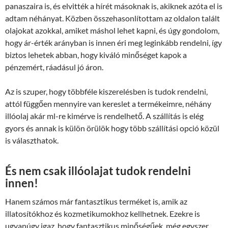
panaszaira is, és elvitték a hírét másoknak is, akiknek azóta el is
adtam néhányat. Közben összehasonlítottam az oldalon talált
olajokat azokkal, amiket máshol lehet kapni, és úgy gondolom,
hogy ár-érték arányban is innen éri meg leginkább rendelni, így
biztos lehetek abban, hogy kiváló minőséget kapok a
pénzemért, ráadásul jó áron.
Az is szuper, hogy többféle kiszerelésben is tudok rendelni,
attól függően mennyire van kereslet a termékeimre, néhány
illóolaj akár ml-re kimérve is rendelhető. A szállítás is elég
gyors és annak is külön örülök hogy több szállítási opció közül
is választhatok.
És nem csak illóolajat tudok rendelni
innen!
Hanem számos már fantasztikus terméket is, amik az
illatosítókhoz és kozmetikumokhoz kellhetnek. Ezekre is
ugyanúgy igaz, hogy fantasztikus minőségűek, még egyszer