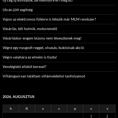
Új cég új kihívások, de mennyire éri meg ez?
Utcán jött segítség
Vajon az elektromos fűtésre is létezik már MLM rendszer?
Vásárlás, téli holmik, motoremelő
Vásárláskor engem bizony nem tévesztenek meg!
Végre egy nyugodt reggel, olvasás, bukósisak akció
Végre valahára az elmém is tiszta!
Vendéglátó ellátót keresel?
Villámgyorsan találtam villámvédelmi tanfolyamot
2026. AUGUSZTUS
h
K
s
c
p
s
v
1
2