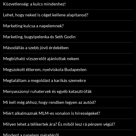
Közvetlenség: a kulcs mindenhez!
Lehet, hogy neked is céget kellene alapítanod?
Marketing kulcsa a napelemnek?
Marketing, bugyipelenka és Seth Godin
Másodállás a szebb jövő érdekében
Megbízható vízszerelőt ajánlottak nekem
Megszokott étterem, nyelviskola Budapesten
Megtaláltam a megoldást a karikás szemekre
Menyasszonyi ruhatervek és egyéb katasztrófák
Mi kell még ahhoz, hogy rendben legyen az autód?
Miért alkalmaznak MLM-es vonalon is hírességeket?
Milyen lehet a télikertek ára? És miből lesz rá pénzem végül?
Mindent a napelem méretéről