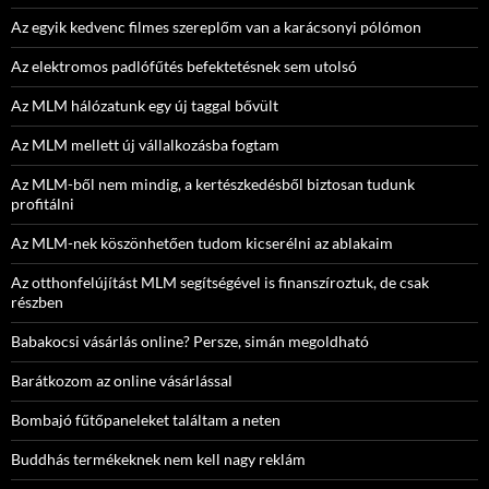
Az egyik kedvenc filmes szereplőm van a karácsonyi pólómon
Az elektromos padlófűtés befektetésnek sem utolsó
Az MLM hálózatunk egy új taggal bővült
Az MLM mellett új vállalkozásba fogtam
Az MLM-ből nem mindig, a kertészkedésből biztosan tudunk
profitálni
Az MLM-nek köszönhetően tudom kicserélni az ablakaim
Az otthonfelújítást MLM segítségével is finanszíroztuk, de csak
részben
Babakocsi vásárlás online? Persze, simán megoldható
Barátkozom az online vásárlással
Bombajó fűtőpaneleket találtam a neten
Buddhás termékeknek nem kell nagy reklám