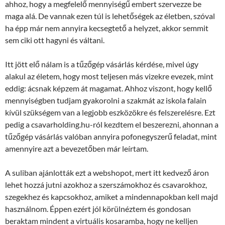
ahhoz, hogy a megfelelő mennyiségű embert szervezze be
maga alá. De vannak ezen túl is lehetőségek az életben, szóval
ha épp már nem annyira kecsegtető a helyzet, akkor semmit
sem ciki ott hagyni és váltani.
Itt jött elő nálam is a tűzőgép vásárlás kérdése, mivel úgy
alakul az életem, hogy most teljesen más vizekre evezek, mint
eddig: ácsnak képzem át magamat. Ahhoz viszont, hogy kellő
mennyiségben tudjam gyakorolni a szakmát az iskola falain
kívül szükségem van a legjobb eszközökre és felszerelésre. Ezt
pedig a csavarholding.hu-ról kezdtem el beszerezni, ahonnan a
tűzőgép vásárlás valóban annyira pofonegyszerű feladat, mint
amennyire azt a bevezetőben már leírtam.
A suliban ajánlották ezt a webshopot, mert itt kedvező áron
lehet hozzá jutni azokhoz a szerszámokhoz és csavarokhoz,
szegekhez és kapcsokhoz, amiket a mindennapokban kell majd
használnom. Éppen ezért jól körülnéztem és gondosan
beraktam mindent a virtuális kosaramba, hogy ne kelljen