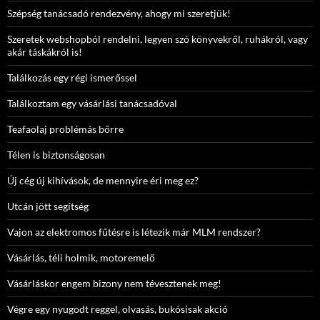
Szépség tanácsadó rendezvény, ahogy mi szeretjük!
Szeretek webshopból rendelni, legyen szó könyvekről, ruhákról, vagy
akár táskákról is!
Találkozás egy régi ismerőssel
Találkoztam egy vásárlási tanácsadóval
Teafaolaj problémás bőrre
Télen is biztonságosan
Új cég új kihívások, de mennyire éri meg ez?
Utcán jött segítség
Vajon az elektromos fűtésre is létezik már MLM rendszer?
Vásárlás, téli holmik, motoremelő
Vásárláskor engem bizony nem tévesztenek meg!
Végre egy nyugodt reggel, olvasás, bukósisak akció