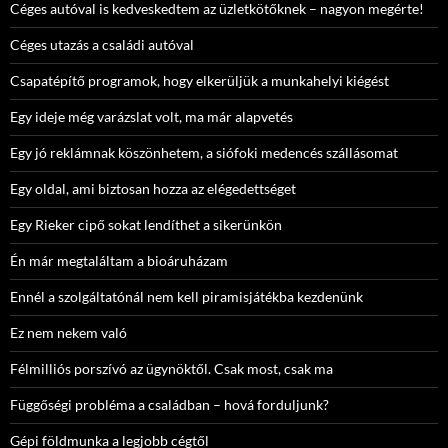
Céges autóval is kedveskedtem az üzletkötőknek – nagyon megérte!
Céges utazás a családi autóval
Csapatépítő programok, hogy elkerüljük a munkahelyi kiégést
Egy ideje még varázslat volt, ma már alapvetés
Egy jó reklámnak köszönhetem, a siófoki medencés szállásomat
Egy oldal, ami biztosan hozza az elégedettséget
Egy Rieker cipő sokat lendíthet a sikerünkön
Én már megtaláltam a bioáruházam
Ennél a szolgáltatónál nem kell piramisjátékba kezdenünk
Ez nem nekem való
Félmilliós porszívó az ügynöktől. Csak most, csak ma
Függőségi probléma a családban – hová forduljunk?
Gépi földmunka a legjobb cégtől