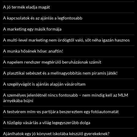
A jó termék eladja magát
A kapcsolatok és az ajánlás a legfontosabb
A marketing egy másik formája
A multi-level marketing nem ördögtől való, sőt néha igazán hasznos
A munka hősének hőse: anaftin!
A napelem rendszer megtérülő beruházásnak számít
A plasztikai sebészet és a mellnagyobbítás nem piramis játék!
A szegélyvágót is ajánlás alapján vásároltam
A személyes jelenlétnél nincs fontosabb – nem mindig kell az MLM
árnyékába bújni
A testvérem mlm-es partijára beszereztem egy fotóautomatát
A tűzőgép vásárlás a világ legegyszerűbb dolga
Ajánlhatok egy jó könyvet iskolába készülő gyerekeknek?