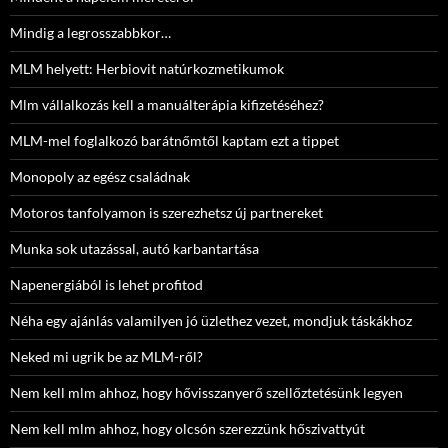
Mindig a legrosszabbkor…
MLM helyett: Herbiovit natúrkozmetikumok
Mlm vállalkozás kell a manuálterápia kifizetéséhez?
MLM-mel foglalkozó barátnőmtől kaptam ezt a tippet
Monopoly az egész családnak
Motoros tanfolyamon is szerezhetsz új partnereket
Munka sok utazással, autó karbantartása
Napenergiából is lehet profitod
Néha egy ajánlás valamilyen jó üzlethez vezet, mondjuk táskákhoz
Neked mi ugrik be az MLM-ről?
Nem kell mlm ahhoz, hogy hővisszanyerő szellőztetésünk legyen
Nem kell mlm ahhoz, hogy olcsón szerezzünk hőszivattyút