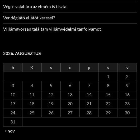
Végre valahára az elmém is tiszta!
Vendéglátó ellátót keresel?
Villámgyorsan találtam villámvédelmi tanfolyamot
2026. AUGUSZTUS
h
K
s
c
p
s
v
1
2
3
4
5
6
7
8
9
10
11
12
13
14
15
16
17
18
19
20
21
22
23
24
25
26
27
28
29
30
31
« nov