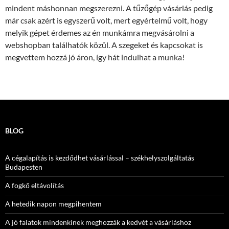
mindent máshonnan megszerezni. A tűzőgép vásárlás pedig
már csak azért is egyszerű volt, mert egyértelmű volt, hogy
melyik gépet érdemes az én munkámra megvásárolni a
webshopban találhatók közül. A szegeket és kapcsokat is
megvettem hozzá jó áron, így hát indulhat a munka!
BLOG
A cégalapítás is kezdődhet vásárlással – székhelyszolgáltatás
Budapesten
A fogkő eltávolítás
A hetedik napon megpihentem
A jó falatok mindenkinek meghozzák a kedvét a vásárláshoz