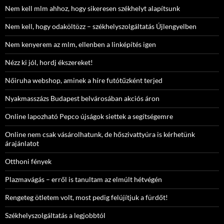
Nem kell mlm ahhoz, hogy sikeresen székhelyt alapítsunk
Nem kell, hogy odaköltözz – székhelyszolgáltatás Újlengyelben
Nem kenyerem az mlm, ellenben a linképítés igen
Nézz ki jól, hordj ékszereket!
Nőiruha webshop, aminek a híre futótűzként terjed
Nyakmasszázs Budapest belvárosában akciós áron
Online lapozható Pepco újságok siettek a segítségemre
Online nem csak vásárolhatunk, de hőszivattyúra is kérhetünk
árajánlatot
Otthoni fények
Plazmavágás – erről is tanultam az elmúlt hétvégén
Rengeteg ötletem volt, most pedig felújítjuk a fürdőt!
Székhelyszolgáltatás a legjobbtól