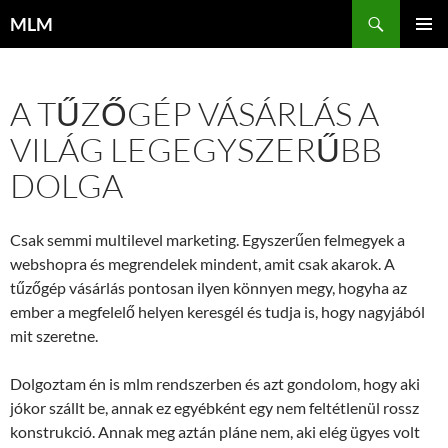
Tartalomhoz
Keresés
MLM
ELSŐDL
MENÜ
A TŰZŐGÉP VÁSÁRLÁS A
VILÁG LEGEGYSZERŰBB
DOLGA
Csak semmi multilevel marketing. Egyszerűen felmegyek a
webshopra és megrendelek mindent, amit csak akarok. A
tűzőgép vásárlás pontosan ilyen könnyen megy, hogyha az
ember a megfelelő helyen keresgél és tudja is, hogy nagyjából
mit szeretne.
Dolgoztam én is mlm rendszerben és azt gondolom, hogy aki
jókor szállt be, annak ez egyébként egy nem feltétlenül rossz
konstrukció. Annak meg aztán pláne nem, aki elég ügyes volt