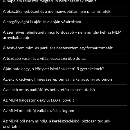
A napelem rendszer megtérülő beruházásnak számít
A plasztikai sebészet és a mellnagyobbítás nem piramis játék!
A szegélyvágót is ajánlás alapján vásároltam
A személyes jelenlétnél nincs fontosabb – nem mindig kell az MLM
árnyékába bújni
A testvérem mlm-es partijára beszereztem egy fotóautomatát
A tűzőgép vásárlás a világ legegyszerűbb dolga
Ajánlhatok egy jó könyvet iskolába készülő gyerekeknek?
Az egyik kedvenc filmes szereplőm van a karácsonyi pólómon
Az elektromos padlófűtés befektetésnek sem utolsó
Az MLM hálózatunk egy új taggal bővült
Az MLM mellett új vállalkozásba fogtam
Az MLM-ből nem mindig, a kertészkedésből biztosan tudunk
profitálni