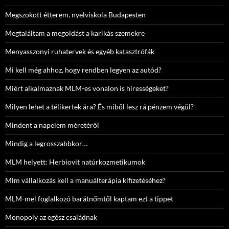
Megszokott étterem, nyelviskola Budapesten
Megtaláltam a megoldást a karikás szemekre
Menyasszonyi ruhatervek és egyéb katasztrófák
Mi kell még ahhoz, hogy rendben legyen az autód?
Miért alkalmaznak MLM-es vonalon is hírességeket?
Milyen lehet a télikertek ára? És miből lesz rá pénzem végül?
Mindent a napelem méretéről
Mindig a legrosszabbkor…
MLM helyett: Herbiovit natúrkozmetikumok
Mlm vállalkozás kell a manuálterápia kifizetéséhez?
MLM-mel foglalkozó barátnőmtől kaptam ezt a tippet
Monopoly az egész családnak