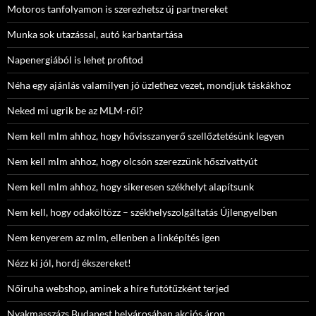
Motoros tanfolyamon is szerezhetsz új partnereket
Munka sok utazással, autó karbantartása
Napenergiából is lehet profitod
Néha egy ajánlás valamilyen jó üzlethez vezet, mondjuk táskákhoz
Neked mi ugrik be az MLM-ről?
Nem kell mlm ahhoz, hogy hővisszanyerő szellőztetésünk legyen
Nem kell mlm ahhoz, hogy olcsón szerezzünk hőszivattyút
Nem kell mlm ahhoz, hogy sikeresen székhelyt alapítsunk
Nem kell, hogy odaköltözz – székhelyszolgáltatás Újlengyelben
Nem kenyerem az mlm, ellenben a linképítés igen
Nézz ki jól, hordj ékszereket!
Nőiruha webshop, aminek a híre futótűzként terjed
Nyakmasszázs Budapest belvárosában akciós áron