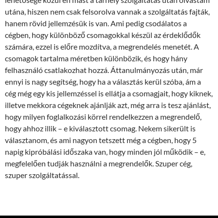
utána, hiszen nem csak felsorolva vannak a szolgáltatás fajták,
hanem rövid jellemzésük is van. Ami pedig csodálatos a
cégben, hogy különböző csomagokkal készül az érdeklődők
számára, ezzel is előre mozdítva, a megrendelés menetét. A
csomagok tartalma méretben különbözik, és hogy hány
felhasználó csatlakozhat hozzá. Áttanulmányozás után, már
ennyi is nagy segítség, hogy ha a választás kerül szóba, ám a
cég még egy kis jellemzéssel is ellátja a csomagjait, hogy kiknek,
illetve mekkora cégeknek ajánlják azt, még arra is tesz ajánlást,
hogy milyen foglalkozási körrel rendelkezzen a megrendelő,
hogy ahhoz illik – e kiválasztott csomag. Nekem sikerült is
választanom, és ami nagyon tetszett még a cégben, hogy 5
napig kipróbálási időszaka van, hogy minden jól működik – e,
megfelelően tudják használni a megrendelők. Szuper cég,
szuper szolgáltatással.