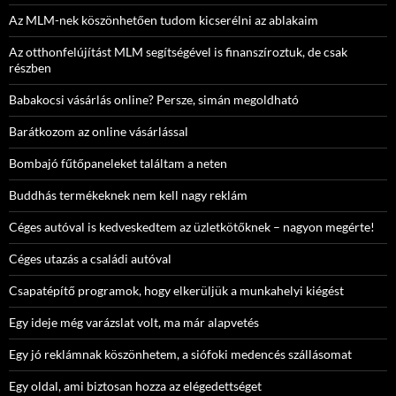
Az MLM-nek köszönhetően tudom kicserélni az ablakaim
Az otthonfelújítást MLM segítségével is finanszíroztuk, de csak
részben
Babakocsi vásárlás online? Persze, simán megoldható
Barátkozom az online vásárlással
Bombajó fűtőpaneleket találtam a neten
Buddhás termékeknek nem kell nagy reklám
Céges autóval is kedveskedtem az üzletkötőknek – nagyon megérte!
Céges utazás a családi autóval
Csapatépítő programok, hogy elkerüljük a munkahelyi kiégést
Egy ideje még varázslat volt, ma már alapvetés
Egy jó reklámnak köszönhetem, a siófoki medencés szállásomat
Egy oldal, ami biztosan hozza az elégedettséget