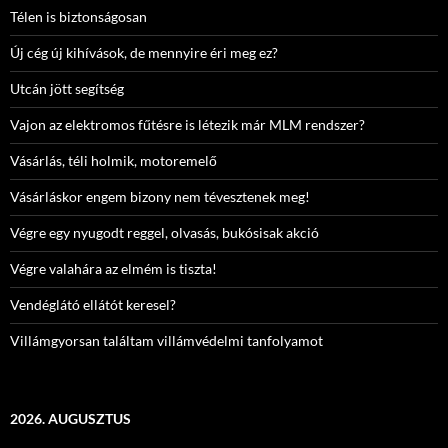
Télen is biztonságosan
Új cég új kihívások, de mennyire éri meg ez?
Utcán jött segítség
Vajon az elektromos fűtésre is létezik már MLM rendszer?
Vásárlás, téli holmik, motoremelő
Vásárláskor engem bizony nem tévesztenek meg!
Végre egy nyugodt reggel, olvasás, bukósisak akció
Végre valahára az elmém is tiszta!
Vendéglátó ellátót keresel?
Villámgyorsan találtam villámvédelmi tanfolyamot
2026. AUGUSZTUS