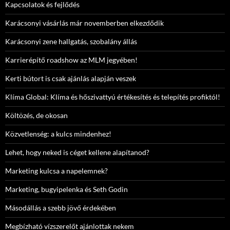
Kapcsolatok és fejlődés
Karácsonyi vásárlás már novemberben elkezdődik
Karácsonyi zene hallgatás, szobalány állás
Karrierépítő roadshow az MLM jegyében!
Kerti bútort is csak ajánlás alapján veszek
Klíma Global: Klíma és hőszivattyú értékesítés és telepítés profiktól!
Költözés, de okosan
Közvetlenség: a kulcs mindenhez!
Lehet, hogy neked is céget kellene alapítanod?
Marketing kulcsa a napelemnek?
Marketing, bugyipelenka és Seth Godin
Másodállás a szebb jövő érdekében
Megbízható vízszerelőt ajánlottak nekem