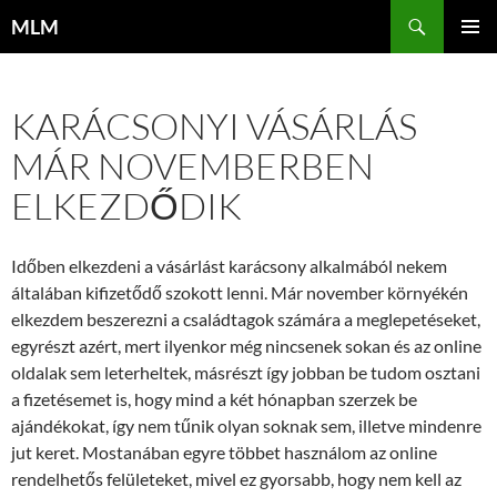
Tartalomhoz
Keresés
MLM
ELSŐDL
MENÜ
KARÁCSONYI VÁSÁRLÁS
MÁR NOVEMBERBEN
ELKEZDŐDIK
Időben elkezdeni a vásárlást karácsony alkalmából nekem
általában kifizetődő szokott lenni. Már november környékén
elkezdem beszerezni a családtagok számára a meglepetéseket,
egyrészt azért, mert ilyenkor még nincsenek sokan és az online
oldalak sem leterheltek, másrészt így jobban be tudom osztani
a fizetésemet is, hogy mind a két hónapban szerzek be
ajándékokat, így nem tűnik olyan soknak sem, illetve mindenre
jut keret. Mostanában egyre többet használom az online
rendelhetős felületeket, mivel ez gyorsabb, hogy nem kell az