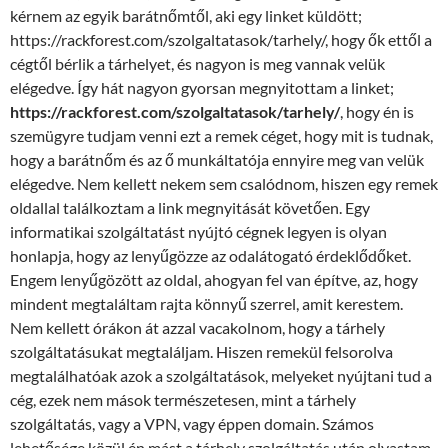
kérnem az egyik barátnőmtől, aki egy linket küldött;
https://rackforest.com/szolgaltatasok/tarhely/, hogy ők ettől a
cégtől bérlik a tárhelyet, és nagyon is meg vannak velük
elégedve. Így hát nagyon gyorsan megnyitottam a linket;
https://rackforest.com/szolgaltatasok/tarhely/
, hogy én is
szemügyre tudjam venni ezt a remek céget, hogy mit is tudnak,
hogy a barátnőm és az ő munkáltatója ennyire meg van velük
elégedve. Nem kellett nekem sem csalódnom, hiszen egy remek
oldallal találkoztam a link megnyitását követően. Egy
informatikai szolgáltatást nyújtó cégnek legyen is olyan
honlapja, hogy az lenyűgözze az odalátogató érdeklődőket.
Engem lenyűgözött az oldal, ahogyan fel van építve, az, hogy
mindent megtaláltam rajta könnyű szerrel, amit kerestem.
Nem kellett órákon át azzal vacakolnom, hogy a tárhely
szolgáltatásukat megtaláljam. Hiszen remekül felsorolva
megtalálhatóak azok a szolgáltatások, melyeket nyújtani tud a
cég, ezek nem mások természetesen, mint a tárhely
szolgáltatás, vagy a VPN, vagy éppen domain. Számos
lehetősége közül én mást a tárhely szolgáltatás után olvastam