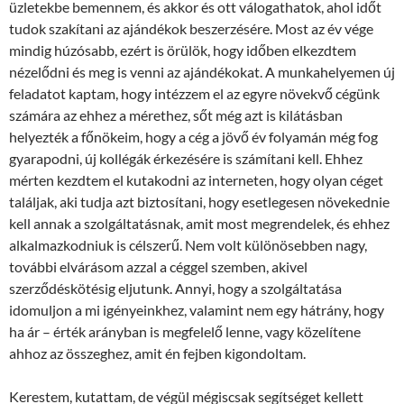
üzletekbe bemennem, és akkor és ott válogathatok, ahol időt
tudok szakítani az ajándékok beszerzésére. Most az év vége
mindig húzósabb, ezért is örülök, hogy időben elkezdtem
nézelődni és meg is venni az ajándékokat. A munkahelyemen új
feladatot kaptam, hogy intézzem el az egyre növekvő cégünk
számára az ehhez a mérethez, sőt még azt is kilátásban
helyezték a főnökeim, hogy a cég a jövő év folyamán még fog
gyarapodni, új kollégák érkezésére is számítani kell. Ehhez
mérten kezdtem el kutakodni az interneten, hogy olyan céget
találjak, aki tudja azt biztosítani, hogy esetlegesen növekednie
kell annak a szolgáltatásnak, amit most megrendelek, és ehhez
alkalmazkodniuk is célszerű. Nem volt különösebben nagy,
további elvárásom azzal a céggel szemben, akivel
szerződéskötésig eljutunk. Annyi, hogy a szolgáltatása
idomuljon a mi igényeinkhez, valamint nem egy hátrány, hogy
ha ár – érték arányban is megfelelő lenne, vagy közelítene
ahhoz az összeghez, amit én fejben kigondoltam.
Kerestem, kutattam, de végül mégiscsak segítséget kellett