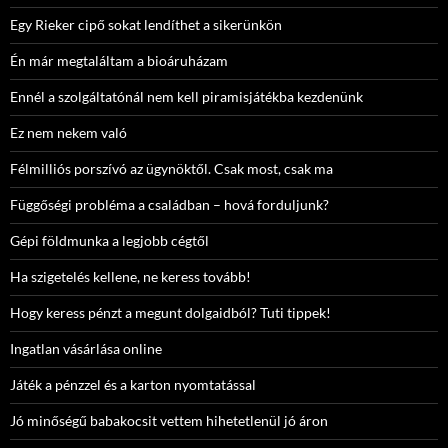
Egy Rieker cipő sokat lendíthet a sikerünkön
Én már megtaláltam a bioáruházam
Ennél a szolgáltatónál nem kell piramisjátékba kezdenünk
Ez nem nekem való
Félmilliós porszívó az ügynöktől. Csak most, csak ma
Függőségi probléma a családban – hová forduljunk?
Gépi földmunka a legjobb cégtől
Ha szigetelés kellene, ne keress tovább!
Hogy keress pénzt a megunt dolgaidból? Tuti tippek!
Ingatlan vásárlása online
Játék a pénzzel és a karton nyomtatással
Jó minőségű babakocsit vettem hihetetlenül jó áron