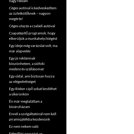
nagy reklám
Céges autóval is kedveskedtem
az üzletkötőknek – nagyon
megérte!
Céges utazás a családi autóval
Csapatépítő programok, hogy
elkerüljük a munkahelyi kiégést
Egy ideje még varázslat volt, ma
már alapvetés
Egy jó reklámnak
köszönhetem, a siófoki
medencés szállásomat
Egy oldal, ami biztosan hozza
az elégedettséget
Egy Rieker cipő sokat lendíthet
a sikerünkön
Én már megtaláltam a
bioáruházam
Ennél a szolgáltatónál nem kell
piramisjátékba kezdenünk
Ez nem nekem való
Félmilliós porszívó az