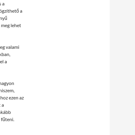
s a
ögzíthető a
nnyű
s meg lehet
eg valami
kban,
el a
 nagyon
hiszem,
hhoz ezen az
 a
nkább
fűteni.