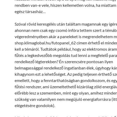
rendben van-e vele, hiszen kellemetlen volna, ha miattam 
egész társasház…
Szóval rövid keresgélés után találtam magamnak egy ígére
ahonnan nem csak egy csomó infóra tettem szert a témáb
végeredményében akár a paneleket is megrendelhetem ma
shop.klimaglobal.hu/futopanel_62 címen érhető el minden
kell a témáról. Tudtátok például, hogy az elektromos ára
fűtés a legkedvezőbb megoldás tud lenni a megfelelő par
rendelkező légterekben? Én szerencsére pontosan ilyen
belmagassággal rendelkező ingatlanban élek, úgyhogy kár
kihagynom ezt a lehetőséget. Az pedig teljesen érthető 
emellett, hogy a fenntarthatóságban gondolkozom, és eg
fűtési rendszer, ami üzemeltethető kizárólag zöld energiáv
előrébb lesz a szememben, mint egy olyan, amihez minde
szükség van valamilyen nem megújuló energiaforrásra (itt
elégetésére gondolok).