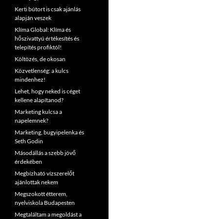
Kerti bútort is csak ajánlás
alapján veszek
Klíma Global: Klíma és
hőszivattyú értékesítés és
telepítés profiktól!
Költözés, de okosan
Közvetlenség: a kulcs
mindenhez!
Lehet, hogy neked is céget
kellene alapítanod?
Marketing kulcsa a
napelemnek?
Marketing, bugyipelenka és
Seth Godin
Másodállás a szebb jövő
érdekében
Megbízható vízszerelőt
ajánlottak nekem
Megszokott étterem,
nyelviskola Budapesten
Megtaláltam a megoldást a