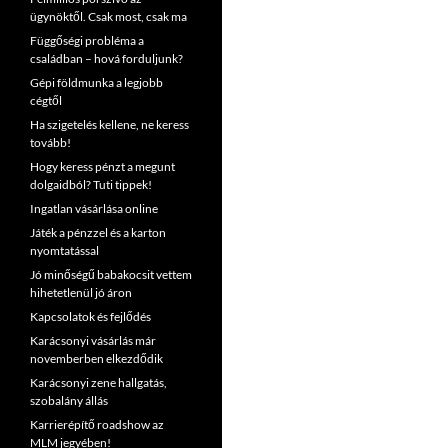
ügynöktől. Csak most, csak ma
Függőségi probléma a
családban – hová forduljunk?
Gépi földmunka a legjobb
cégtől
Ha szigetelés kellene, ne keress
tovább!
Hogy keress pénzt a megunt
dolgaidból? Tuti tippek!
Ingatlan vásárlása online
Játék a pénzzel és a karton
nyomtatással
Jó minőségű babakocsit vettem
hihetetlenül jó áron
Kapcsolatok és fejlődés
Karácsonyi vásárlás már
novemberben elkezdődik
Karácsonyi zene hallgatás,
szobalány állás
Karrierépítő roadshow az
MLM jegyében!