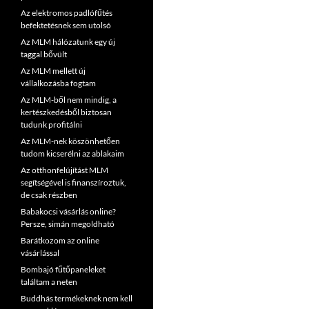
Az elektromos padlófűtés
befektetésnek sem utolsó
Az MLM hálózatunk egy új
taggal bővült
Az MLM mellett új
vállalkozásba fogtam
Az MLM-ből nem mindig, a
kertészkedésből biztosan
tudunk profitálni
Az MLM-nek köszönhetően
tudom kicserélni az ablakaim
Az otthonfelújítást MLM
segítségével is finanszíroztuk,
de csak részben
Babakocsi vásárlás online?
Persze, simán megoldható
Barátkozom az online
vásárlással
Bombajó fűtőpaneleket
találtam a neten
Buddhás termékeknek nem kell