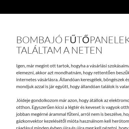
BOMBAJÓ FŰTŐPANELE
TALÁLTAM A NETEN
Igen, már megint ott tartok, hogyha a vásárlási szokásaim
elemezni, akkor azt mondhatnám, hogy rettentően beszű
internetes vásárlásra. Állandóan keresgélek, böngészek és
mondjuk azzal is jár együtt, hogy állandóan találok is vala
Jóideje gondolkozom már azon, hogy átállok az elektromo
otthon. Egyszerűen kicsi a légtér és keveset is vagyok ott
jobban megérné árammal fűteni, arról nem is beszélve, ho
gázkonvektor kezelésétől mióta használnom kell herótom
ráadásul minden évben újra és újra meg kell nézetni, hog