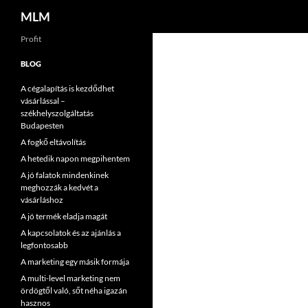
Keresés
MLM
Tartalomhoz
Profit
BLOG
A cégalapítás is kezdődhet
vásárlással –
székhelyszolgáltatás
Budapesten
A fogkő eltávolítás
A hetedik napon megpihentem
A jó falatok mindenkinek
meghozzák a kedvét a
vásárláshoz
A jó termék eladja magát
A kapcsolatok és az ajánlás a
legfontosabb
A marketing egy másik formája
A multi-level marketing nem
ördögtől való, sőt néha igazán
hasznos