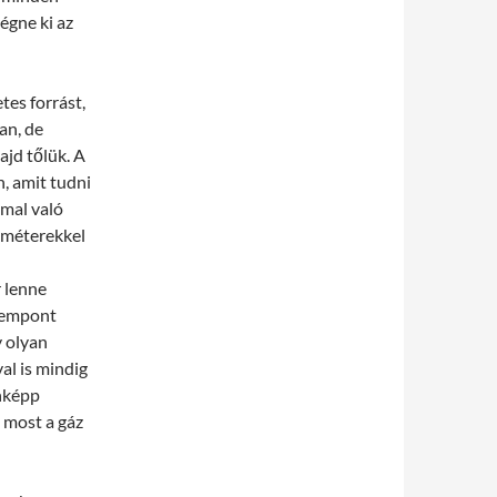
égne ki az
tes forrást,
an, de
jd tőlük. A
, amit tudni
mmal való
améterekkel
 lenne
szempont
y olyan
al is mindig
nképp
 most a gáz