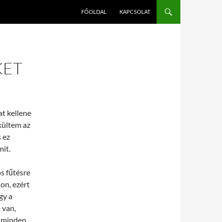
FŐOLDAL
KAPCSOLAT
KET
at kellene
kültem az
 ez
mit.
s fűtésre
hon, ezért
gy a
 van,
y minden