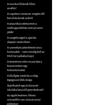
A munka hősének hőse:
anaftin!
A napelem rendszer megtérülő
beruházásnak számít
A plasztikai sebészet és a
mellnagyobbítás nem piramis
játék!
A szegélyvágót is ajánlás
alapján vásároltam
A személyes jelenlétnél nincs
fontosabb – nem mindig kell az
MLM árnyékába bújni
A testvérem mlm-es partijára
beszereztem egy
fotóautomatát
A tűzőgép vásárlás a világ
legegyszerűbb dolga
Ajánlhatok egy jó könyvet
iskolába készülő gyerekeknek?
Az egyik kedvenc filmes
szereplőm van a karácsonyi
pólómon