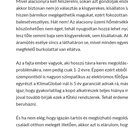
Mivel alacsonyra kell felszerelni, sokan azt gondolják első
akkor biztosan nem jó választás a kisgyerekes, kisállatos 
hiszen bármikor megégethetik magukat, ezért fokozottan
balesetveszélyes. Hát nem! Az alacsony üzemi hőmérsékl
köszönhetően nem éget, tehát nyugodtan hozzá lehet nyú
lesz tőle semmi baja sem kisgyereknek, sem kisállatnak. 
áramütés esélye sincs a láthatáron se, mivel minden egyes
megfelelő burkolattal van ellátva.
Az a fajta ember vagyok, aki hosszú távra keres megoldás 
problémákra, nem pedig csak 1-2 évre. Éppen ezért ebből 
szempontból is nagyon szimpatikus az elektromos fűtőpa
egyrészt a KlímaGlobal-nál is 5 év garanciát adnak rá, más
igaz, hogy gyakorlatilag a kopó alkatrészek teljes hiánya 
jóval tovább bírják ezek a fűtési rendszerek. Tehát érdeme
beruházni.
És ha nem elég, hogy igazán tartós és megbízható megoldá
családi otthon melegét illetően, akkor azt is elárulom, ho