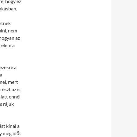
re, hogy ez
lakásban,
etnek
lni, nem
Ahogyan az
 elem a
ezekre a
a
nel, mert
részt az is
miatt ennél
s rájuk
st kínál a
gy még időt