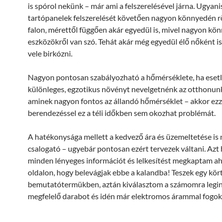
is spórol nekünk – már ami a felszerelésével járna. Ugyani
tartópanelek felszerelését követően nagyon könnyedén r
falon, mérettől függően akár egyedül is, mivel nagyon kö
eszközökről van szó. Tehát akár még egyedül élő nőként i
vele birkózni.
Nagyon pontosan szabályozható a hőmérséklete, ha esetl
különleges, egzotikus növényt nevelgetnénk az otthonun
aminek nagyon fontos az állandó hőmérséklet – akkor ezz
berendezéssel ez a téli időkben sem okozhat problémát.
A hatékonysága mellett a kedvező ára és üzemeltetése is
csalogató – ugyebár pontosan ezért tervezek váltani. Azt 
minden lényeges információt és lelkesítést megkaptam a
oldalon, hogy belevágjak ebbe a kalandba! Teszek egy kört
bemutatótermükben, aztán kiválasztom a számomra legi
megfelelő darabot és idén már elektromos árammal fogok 