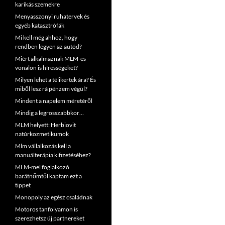
karikás szemekre
Menyasszonyi ruhatervek és
egyéb katasztrófák
Mi kell még ahhoz, hogy
rendben legyen az autód?
Miért alkalmaznak MLM-es
vonalon is hírességeket?
Milyen lehet a télikertek ára? És
miből lesz rá pénzem végül?
Mindent a napelem méretéről
Mindig a legrosszabbkor…
MLM helyett: Herbiovit
natúrkozmetikumok
Mlm vállalkozás kell a
manuálterápia kifizetéséhez?
MLM-mel foglalkozó
barátnőmtől kaptam ezt a
tippet
Monopoly az egész családnak
Motoros tanfolyamon is
szerezhetsz új partnereket