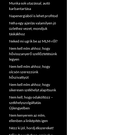
Munka sok utazással, autó
karbantartása
Napenergiából is lehet profitod
Néha egy ajánlás valamilyen jó
üzlethez vezet, mondjuk
táskákhoz
Neked mi ugrik be az MLM-ről?
Nem kell mlm ahhoz, hogy
hővisszanyerő szellőztetésünk
legyen
Nem kell mlm ahhoz, hogy
olcsón szerezzünk
hőszivattyút
Nem kell mlm ahhoz, hogy
sikeresen székhelyt alapítsunk
Nem kell, hogy odaköltözz –
székhelyszolgáltatás
Újlengyelben
Nem kenyerem az mlm,
ellenben a linképítés igen
Nézz ki jól, hordj ékszereket!