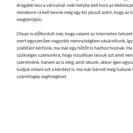
drágább lesz a városinál. neki helybe kell honi az élelmisze
mindenre rá kell tennie még egy kis pluszt azért, hogy az
megtérüljön.
Olyan is előfordult már, hogy valami az interneten tetszet
mert egyszerűen nagyobb mennyiségben vásároltunk, így
szállítást kértünk. ma már egy hűtőt is házhoz hoznak. H
szükséges számunkra, hogy vizuálisan lássuk azt amit ven
szeretnénk, hanem az is elég, amit látunk, akkor igen egy
tudjuk oldani ezt a kérdést is. ma már bármit meg tudunk 
számítógép segítségével.