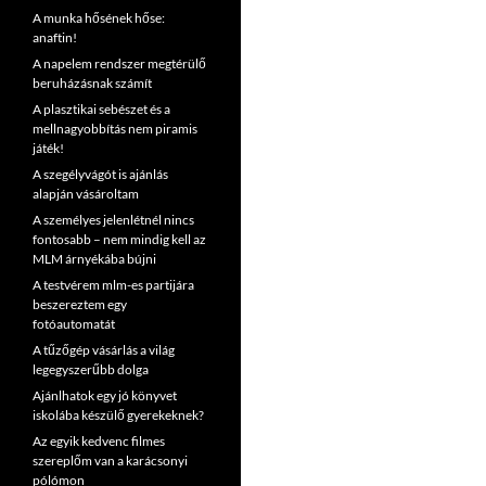
A munka hősének hőse:
anaftin!
A napelem rendszer megtérülő
beruházásnak számít
A plasztikai sebészet és a
mellnagyobbítás nem piramis
játék!
A szegélyvágót is ajánlás
alapján vásároltam
A személyes jelenlétnél nincs
fontosabb – nem mindig kell az
MLM árnyékába bújni
A testvérem mlm-es partijára
beszereztem egy
fotóautomatát
A tűzőgép vásárlás a világ
legegyszerűbb dolga
Ajánlhatok egy jó könyvet
iskolába készülő gyerekeknek?
Az egyik kedvenc filmes
szereplőm van a karácsonyi
pólómon