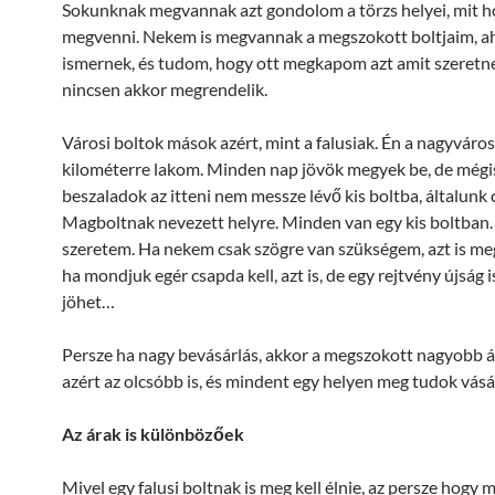
Sokunknak megvannak azt gondolom a törzs helyei, mit h
megvenni. Nekem is megvannak a megszokott boltjaim, a
ismernek, és tudom, hogy ott megkapom azt amit szeretné
nincsen akkor megrendelik.
Városi boltok mások azért, mint a falusiak. Én a nagyváros
kilométerre lakom. Minden nap jövök megyek be, de mégi
beszaladok az itteni nem messze lévő kis boltba, általunk 
Magboltnak nevezett helyre. Minden van egy kis boltban.
szeretem. Ha nekem csak szögre van szükségem, azt is m
ha mondjuk egér csapda kell, azt is, de egy rejtvény újság 
jöhet…
Persze ha nagy bevásárlás, akkor a megszokott nagyobb á
azért az olcsóbb is, és mindent egy helyen meg tudok vásá
Az árak is különbözőek
Mivel egy falusi boltnak is meg kell élnie, az persze hogy 