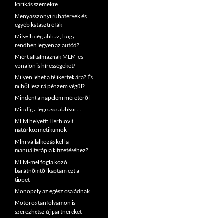
karikás szemekre
Menyasszonyi ruhatervek és
egyéb katasztrófák
Mi kell még ahhoz, hogy
rendben legyen az autód?
Miért alkalmaznak MLM-es
vonalon is hírességeket?
Milyen lehet a télikertek ára? És
miből lesz rá pénzem végül?
Mindent a napelem méretéről
Mindig a legrosszabbkor…
MLM helyett: Herbiovit
natúrkozmetikumok
Mlm vállalkozás kell a
manuálterápia kifizetéséhez?
MLM-mel foglalkozó
barátnőmtől kaptam ezt a
tippet
Monopoly az egész családnak
Motoros tanfolyamon is
szerezhetsz új partnereket