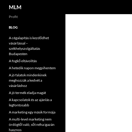
Keresés
MLM
Tartalomhoz
Profit
BLOG
A cégalapítás is kezdődhet
vásárlással –
székhelyszolgáltatás
Budapesten
A fogkő eltávolítás
A hetedik napon megpihentem
A jó falatok mindenkinek
meghozzák a kedvét a
vásárláshoz
A jó termék eladja magát
A kapcsolatok és az ajánlás a
legfontosabb
A marketing egy másik formája
A multi-level marketing nem
ördögtől való, sőt néha igazán
hasznos