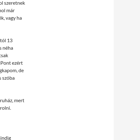
ol szeretnek
hol már
k, vagy ha
tól 13
s néha
csak
 Pont ezért
egkapom, de
is szóba
ruház, mert
rolni.
mindig