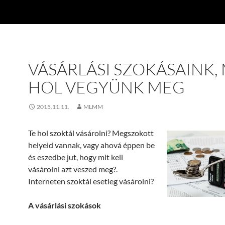
VÁSÁRLÁSI SZOKÁSAINK, 
HOL VEGYÜNK MEG
2015.11.11.
MLMM
Te hol szoktál vásárolni? Megszokott
helyeid vannak, vagy ahová éppen be
és eszedbe jut, hogy mit kell
vásárolni azt veszed meg?.
Interneten szoktál esetleg vásárolni?
A vásárlási szokások