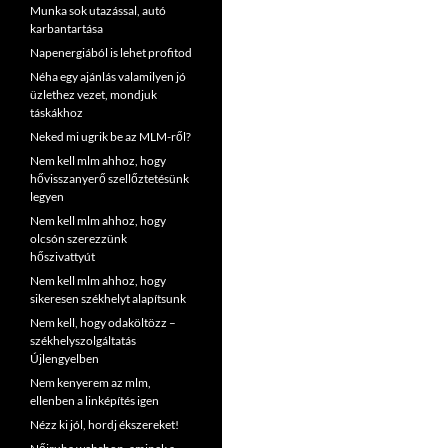
Munka sok utazással, autó
karbantartása
Napenergiából is lehet profitod
Néha egy ajánlás valamilyen jó
üzlethez vezet, mondjuk
táskákhoz
Neked mi ugrik be az MLM-ről?
Nem kell mlm ahhoz, hogy
hővisszanyerő szellőztetésünk
legyen
Nem kell mlm ahhoz, hogy
olcsón szerezzünk
hőszivattyút
Nem kell mlm ahhoz, hogy
sikeresen székhelyt alapítsunk
Nem kell, hogy odaköltözz –
székhelyszolgáltatás
Újlengyelben
Nem kenyerem az mlm,
ellenben a linképítés igen
Nézz ki jól, hordj ékszereket!