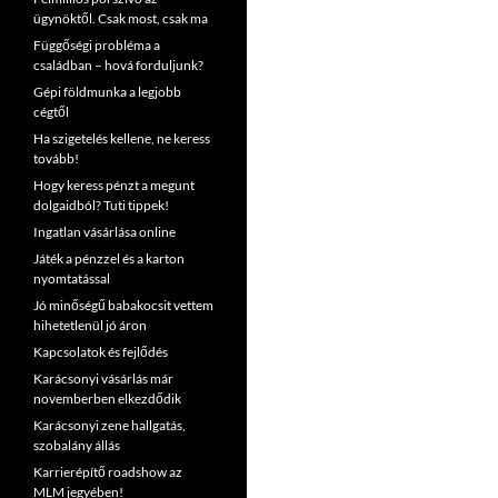
ügynöktől. Csak most, csak ma
Függőségi probléma a
családban – hová forduljunk?
Gépi földmunka a legjobb
cégtől
Ha szigetelés kellene, ne keress
tovább!
Hogy keress pénzt a megunt
dolgaidból? Tuti tippek!
Ingatlan vásárlása online
Játék a pénzzel és a karton
nyomtatással
Jó minőségű babakocsit vettem
hihetetlenül jó áron
Kapcsolatok és fejlődés
Karácsonyi vásárlás már
novemberben elkezdődik
Karácsonyi zene hallgatás,
szobalány állás
Karrierépítő roadshow az
MLM jegyében!