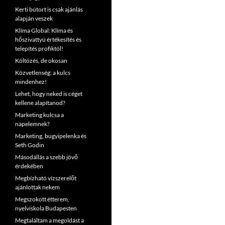
Kerti bútort is csak ajánlás
alapján veszek
Klíma Global: Klíma és
hőszivattyú értékesítés és
telepítés profiktól!
Költözés, de okosan
Közvetlenség: a kulcs
mindenhez!
Lehet, hogy neked is céget
kellene alapítanod?
Marketing kulcsa a
napelemnek?
Marketing, bugyipelenka és
Seth Godin
Másodállás a szebb jövő
érdekében
Megbízható vízszerelőt
ajánlottak nekem
Megszokott étterem,
nyelviskola Budapesten
Megtaláltam a megoldást a