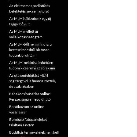
Az elektromos padlófűtés
befektetésnek sem utolsó
Az MLM hálózatunk egy új
taggal bővült
Az MLM mellett új
vállalkozásba fogtam
Az MLM-ből nem mindig, a
kertészkedésből biztosan
tudunk profitálni
Az MLM-nek köszönhetően
tudom kicserélni az ablakaim
Az otthonfelújítást MLM
segítségével is finanszíroztuk,
de csak részben
Babakocsi vásárlás online?
Persze, simán megoldható
Barátkozom az online
vásárlással
Bombajó fűtőpaneleket
találtam a neten
Buddhás termékeknek nem kell