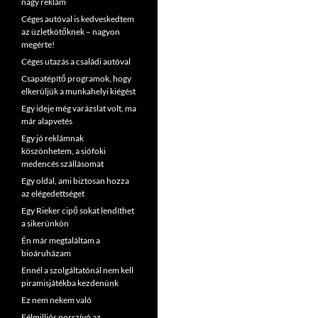
nagy reklám
Céges autóval is kedveskedtem
az üzletkötőknek – nagyon
megérte!
Céges utazás a családi autóval
Csapatépítő programok, hogy
elkerüljük a munkahelyi kiégést
Egy ideje még varázslat volt, ma
már alapvetés
Egy jó reklámnak
köszönhetem, a siófoki
medencés szállásomat
Egy oldal, ami biztosan hozza
az elégedettséget
Egy Rieker cipő sokat lendíthet
a sikerünkön
Én már megtaláltam a
bioáruházam
Ennél a szolgáltatónál nem kell
piramisjátékba kezdenünk
Ez nem nekem való
Félmilliós porszívó az