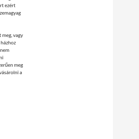
rt ezért
 üzemagyag
t meg, vagy
 házhoz
a nem
ni
szerűen meg
vásárolni a