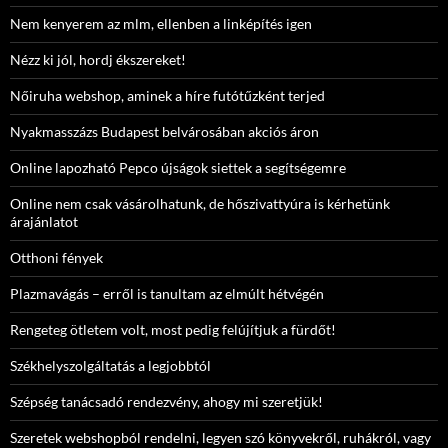
Nem kenyerem az mlm, ellenben a linképítés igen
Nézz ki jól, hordj ékszereket!
Nőiruha webshop, aminek a híre futótűzként terjed
Nyakmasszázs Budapest belvárosában akciós áron
Online lapozható Pepco újságok siettek a segítségemre
Online nem csak vásárolhatunk, de hőszivattyúra is kérhetünk
árajánlatot
Otthoni fények
Plazmavágás – erről is tanultam az elmúlt hétvégén
Rengeteg ötletem volt, most pedig felújítjuk a fürdőt!
Székhelyszolgáltatás a legjobbtól
Szépség tanácsadó rendezvény, ahogy mi szeretjük!
Szeretek webshopból rendelni, legyen szó könyvekről, ruhákról, vagy