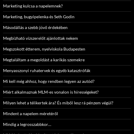
Marketing kulcsa a napelemnek?
Marketing, bugyipelenka és Seth Godin
Másodállás a szebb jövő érdekében
Megbízható vízszerelőt ajánlottak nekem
Megszokott étterem, nyelviskola Budapesten
Megtaláltam a megoldást a karikás szemekre
Menyasszonyi ruhatervek és egyéb katasztrófák
Mi kell még ahhoz, hogy rendben legyen az autód?
Miért alkalmaznak MLM-es vonalon is hírességeket?
Milyen lehet a télikertek ára? És miből lesz rá pénzem végül?
Mindent a napelem méretéről
Mindig a legrosszabbkor…