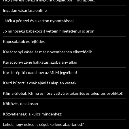
Ingatlan vásárlása online
Játék a pénzzel és a karton nyomtatással
Jó minőségű babakocsit vettem hihetetlenül jó áron
Kapcsolatok és fejlődés
Karácsonyi vásárlás már novemberben elkezdődik
Karácsonyi zene hallgatás, szobalány állás
Karrierépítő roadshow az MLM jegyében!
Kerti bútort is csak ajánlás alapján veszek
Klíma Global: Klíma és hőszivattyú értékesítés és telepítés profiktól!
Költözés, de okosan
Közvetlenség: a kulcs mindenhez!
Lehet, hogy neked is céget kellene alapítanod?