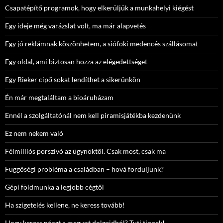
Csapatépítő programok, hogy elkerüljük a munkahelyi kiégést
Egy ideje még varázslat volt, ma már alapvetés
Egy jó reklámnak köszönhetem, a siófoki medencés szállásomat
Egy oldal, ami biztosan hozza az elégedettséget
Egy Rieker cipő sokat lendíthet a sikerünkön
Én már megtaláltam a bioáruházam
Ennél a szolgáltatónál nem kell piramisjátékba kezdenünk
Ez nem nekem való
Félmilliós porszívó az ügynöktől. Csak most, csak ma
Függőségi probléma a családban – hová forduljunk?
Gépi földmunka a legjobb cégtől
Ha szigetelés kellene, ne keress tovább!
Hogy keress pénzt a megunt dolgaidból? Tuti tippek!