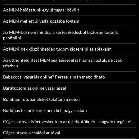
Az MLM hálózatunk egy új taggal bővült
Az MLM mellett új vállalkozásba fogtam
Az MLM-ből nem mindig, a kertészkedésből biztosan tudunk
profitálni
Az MLM-nek köszönhetően tudom kicserélni az ablakaim
Az otthonfelújítást MLM segítségével is finanszíroztuk, de csak
részben
Babakocsi vásárlás online? Persze, simán megoldható
Barátkozom az online vásárlással
Bombajó fűtőpaneleket találtam a neten
Buddhás termékeknek nem kell nagy reklám
Céges autóval is kedveskedtem az üzletkötőknek – nagyon megérte!
Céges utazás a családi autóval