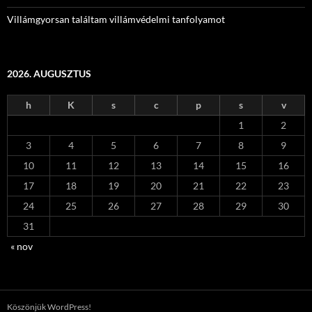
Villámgyorsan találtam villámvédelmi tanfolyamot
2026. AUGUSZTUS
h
K
s
c
p
s
v
1
2
3
4
5
6
7
8
9
10
11
12
13
14
15
16
17
18
19
20
21
22
23
24
25
26
27
28
29
30
31
« nov
Köszönjük WordPress!