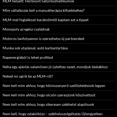
MLM helyett: Herbiovit natúrkozmetikumok
Mlm vállalkozás kell a manuálterápia kifizetéséhez?
MLM-mel foglalkozó barátnőmtől kaptam ezt a tippet
Monopoly az egész családnak
Motoros tanfolyamon is szerezhetsz új partnereket
Munka sok utazással, autó karbantartása
Napenergiából is lehet profitod
Néha egy ajánlás valamilyen jó üzlethez vezet, mondjuk táskákhoz
Neked mi ugrik be az MLM-ről?
Nem kell mlm ahhoz, hogy hővisszanyerő szellőztetésünk legyen
Nem kell mlm ahhoz, hogy olcsón szerezzünk hőszivattyút
Nem kell mlm ahhoz, hogy sikeresen székhelyt alapítsunk
Nem kell, hogy odaköltözz – székhelyszolgáltatás Újlengyelben