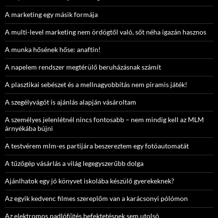
A marketing egy másik formája
A multi-level marketing nem ördögtől való, sőt néha igazán hasznos
A munka hősének hőse: anaftin!
A napelem rendszer megtérülő beruházásnak számít
A plasztikai sebészet és a mellnagyobbítás nem piramis játék!
A szegélyvágót is ajánlás alapján vásároltam
A személyes jelenlétnél nincs fontosabb – nem mindig kell az MLM
árnyékába bújni
A testvérem mlm-es partijára beszereztem egy fotóautomatát
A tűzőgép vásárlás a világ legegyszerűbb dolga
Ajánlhatok egy jó könyvet iskolába készülő gyerekeknek?
Az egyik kedvenc filmes szereplőm van a karácsonyi pólómon
Az elektromos padlófűtés befektetésnek sem utolsó