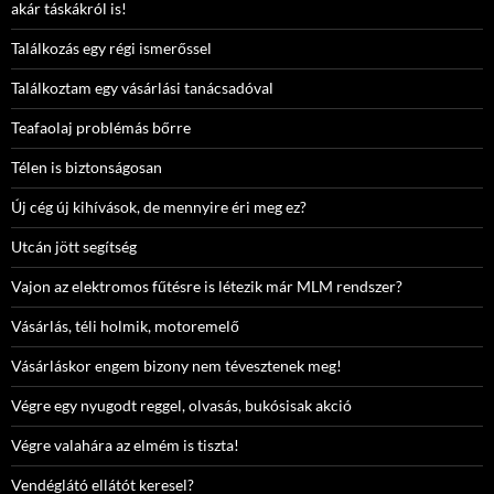
akár táskákról is!
Találkozás egy régi ismerőssel
Találkoztam egy vásárlási tanácsadóval
Teafaolaj problémás bőrre
Télen is biztonságosan
Új cég új kihívások, de mennyire éri meg ez?
Utcán jött segítség
Vajon az elektromos fűtésre is létezik már MLM rendszer?
Vásárlás, téli holmik, motoremelő
Vásárláskor engem bizony nem tévesztenek meg!
Végre egy nyugodt reggel, olvasás, bukósisak akció
Végre valahára az elmém is tiszta!
Vendéglátó ellátót keresel?