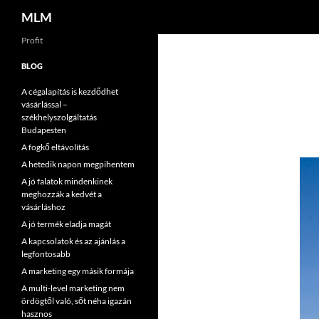
Keresés
MLM
Tartalomhoz
Profit
BLOG
A cégalapítás is kezdődhet
vásárlással –
székhelyszolgáltatás
Budapesten
A fogkő eltávolítás
A hetedik napon megpihentem
A jó falatok mindenkinek
meghozzák a kedvét a
vásárláshoz
A jó termék eladja magát
A kapcsolatok és az ajánlás a
legfontosabb
A marketing egy másik formája
A multi-level marketing nem
ördögtől való, sőt néha igazán
hasznos