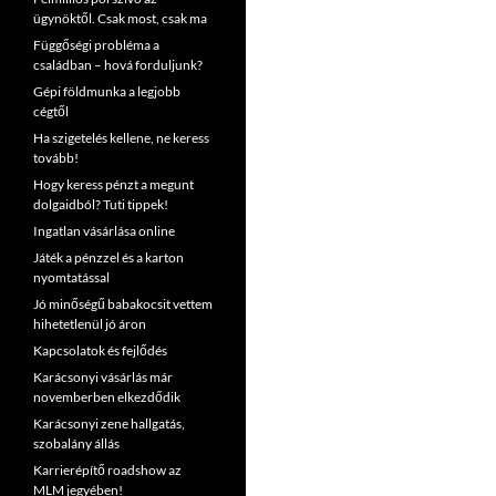
ügynöktől. Csak most, csak ma
Függőségi probléma a
családban – hová forduljunk?
Gépi földmunka a legjobb
cégtől
Ha szigetelés kellene, ne keress
tovább!
Hogy keress pénzt a megunt
dolgaidból? Tuti tippek!
Ingatlan vásárlása online
Játék a pénzzel és a karton
nyomtatással
Jó minőségű babakocsit vettem
hihetetlenül jó áron
Kapcsolatok és fejlődés
Karácsonyi vásárlás már
novemberben elkezdődik
Karácsonyi zene hallgatás,
szobalány állás
Karrierépítő roadshow az
MLM jegyében!