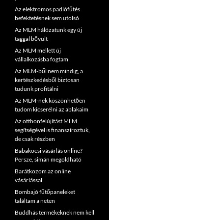
Az elektromos padlófűtés
befektetésnek sem utolsó
Az MLM hálózatunk egy új
taggal bővült
Az MLM mellett új
vállalkozásba fogtam
Az MLM-ből nem mindig, a
kertészkedésből biztosan
tudunk profitálni
Az MLM-nek köszönhetően
tudom kicserélni az ablakaim
Az otthonfelújítást MLM
segítségével is finanszíroztuk,
de csak részben
Babakocsi vásárlás online?
Persze, simán megoldható
Barátkozom az online
vásárlással
Bombajó fűtőpaneleket
találtam a neten
Buddhás termékeknek nem kell