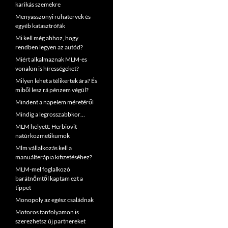
karikás szemekre
Menyasszonyi ruhatervek és
egyéb katasztrófák
Mi kell még ahhoz, hogy
rendben legyen az autód?
Miért alkalmaznak MLM-es
vonalon is hírességeket?
Milyen lehet a télikertek ára? És
miből lesz rá pénzem végül?
Mindent a napelem méretéről
Mindig a legrosszabbkor…
MLM helyett: Herbiovit
natúrkozmetikumok
Mlm vállalkozás kell a
manuálterápia kifizetéséhez?
MLM-mel foglalkozó
barátnőmtől kaptam ezt a
tippet
Monopoly az egész családnak
Motoros tanfolyamon is
szerezhetsz új partnereket