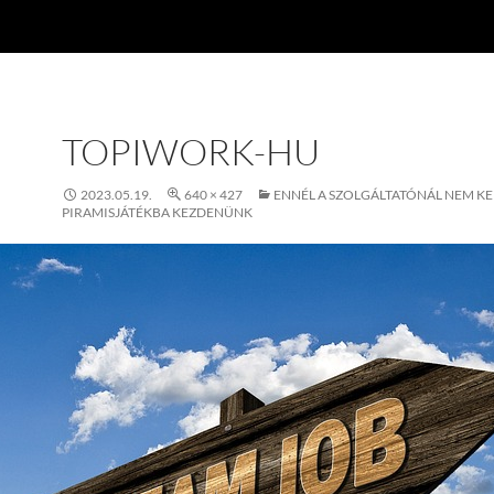
TOPIWORK-HU
2023.05.19.
640 × 427
ENNÉL A SZOLGÁLTATÓNÁL NEM KE
PIRAMISJÁTÉKBA KEZDENÜNK