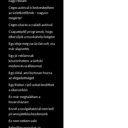
nagy reklám
Céges autóval is kedveskedtem
az üzletkötőknek – nagyon
megérte!
Céges utazás a családi autóval
Csapatépítő programok, hogy
elkerüljük a munkahelyi kiégést
Egy ideje még varázslat volt, ma
már alapvetés
Egy jó reklámnak
köszönhetem, a siófoki
medencés szállásomat
Egy oldal, ami biztosan hozza
az elégedettséget
Egy Rieker cipő sokat lendíthet
a sikerünkön
Én már megtaláltam a
bioáruházam
Ennél a szolgáltatónál nem kell
piramisjátékba kezdenünk
Ez nem nekem való
Félmilliós porszívó az