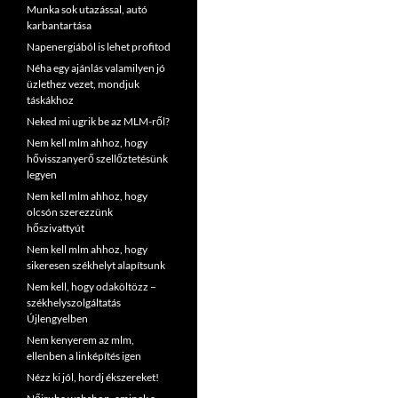
Munka sok utazással, autó
karbantartása
Napenergiából is lehet profitod
Néha egy ajánlás valamilyen jó
üzlethez vezet, mondjuk
táskákhoz
Neked mi ugrik be az MLM-ről?
Nem kell mlm ahhoz, hogy
hővisszanyerő szellőztetésünk
legyen
Nem kell mlm ahhoz, hogy
olcsón szerezzünk
hőszivattyút
Nem kell mlm ahhoz, hogy
sikeresen székhelyt alapítsunk
Nem kell, hogy odaköltözz –
székhelyszolgáltatás
Újlengyelben
Nem kenyerem az mlm,
ellenben a linképítés igen
Nézz ki jól, hordj ékszereket!