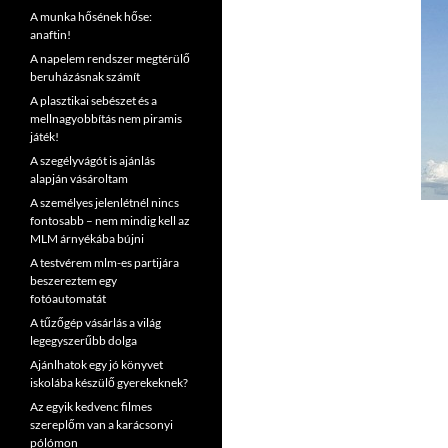
A munka hősének hőse:
anaftin!
A napelem rendszer megtérülő
beruházásnak számít
A plasztikai sebészet és a
mellnagyobbítás nem piramis
játék!
A szegélyvágót is ajánlás
alapján vásároltam
A személyes jelenlétnél nincs
fontosabb – nem mindig kell az
MLM árnyékába bújni
A testvérem mlm-es partijára
beszereztem egy
fotóautomatát
A tűzőgép vásárlás a világ
legegyszerűbb dolga
Ajánlhatok egy jó könyvet
iskolába készülő gyerekeknek?
Az egyik kedvenc filmes
szereplőm van a karácsonyi
pólómon