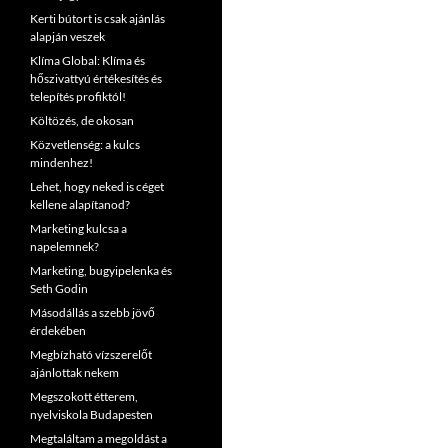
Kerti bútort is csak ajánlás
alapján veszek
Klíma Global: Klíma és
hőszivattyú értékesítés és
telepítés profiktól!
Költözés, de okosan
Közvetlenség: a kulcs
mindenhez!
Lehet, hogy neked is céget
kellene alapítanod?
Marketing kulcsa a
napelemnek?
Marketing, bugyipelenka és
Seth Godin
Másodállás a szebb jövő
érdekében
Megbízható vízszerelőt
ajánlottak nekem
Megszokott étterem,
nyelviskola Budapesten
Megtaláltam a megoldást a