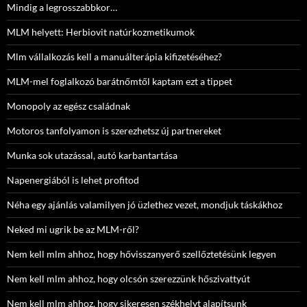
Mindig a legrosszabbkor…
MLM helyett: Herbiovit natúrkozmetikumok
Mlm vállalkozás kell a manuálterápia kifizetéséhez?
MLM-mel foglalkozó barátnőmtől kaptam ezt a tippet
Monopoly az egész családnak
Motoros tanfolyamon is szerezhetsz új partnereket
Munka sok utazással, autó karbantartása
Napenergiából is lehet profitod
Néha egy ajánlás valamilyen jó üzlethez vezet, mondjuk táskákhoz
Neked mi ugrik be az MLM-ről?
Nem kell mlm ahhoz, hogy hővisszanyerő szellőztetésünk legyen
Nem kell mlm ahhoz, hogy olcsón szerezzünk hőszivattyút
Nem kell mlm ahhoz, hogy sikeresen székhelyt alapítsunk