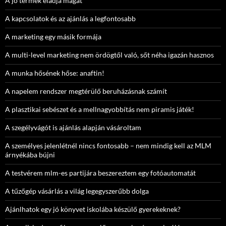
A jó termék eladja magát
A kapcsolatok és az ajánlás a legfontosabb
A marketing egy másik formája
A multi-level marketing nem ördögtől való, sőt néha igazán hasznos
A munka hősének hőse: anaftin!
A napelem rendszer megtérülő beruházásnak számít
A plasztikai sebészet és a mellnagyobbítás nem piramis játék!
A szegélyvágót is ajánlás alapján vásároltam
A személyes jelenlétnél nincs fontosabb – nem mindig kell az MLM
árnyékába bújni
A testvérem mlm-es partijára beszereztem egy fotóautomatát
A tűzőgép vásárlás a világ legegyszerűbb dolga
Ajánlhatok egy jó könyvet iskolába készülő gyerekeknek?