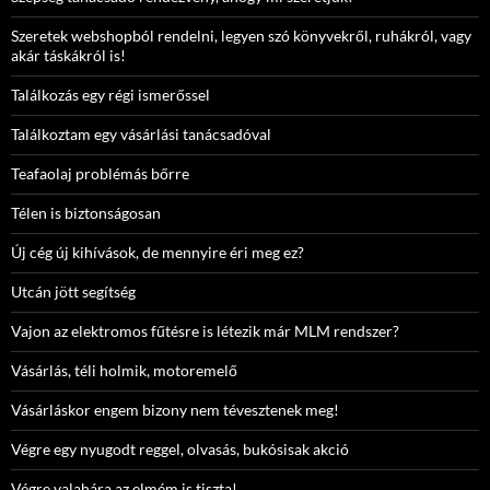
Szeretek webshopból rendelni, legyen szó könyvekről, ruhákról, vagy
akár táskákról is!
Találkozás egy régi ismerőssel
Találkoztam egy vásárlási tanácsadóval
Teafaolaj problémás bőrre
Télen is biztonságosan
Új cég új kihívások, de mennyire éri meg ez?
Utcán jött segítség
Vajon az elektromos fűtésre is létezik már MLM rendszer?
Vásárlás, téli holmik, motoremelő
Vásárláskor engem bizony nem tévesztenek meg!
Végre egy nyugodt reggel, olvasás, bukósisak akció
Végre valahára az elmém is tiszta!