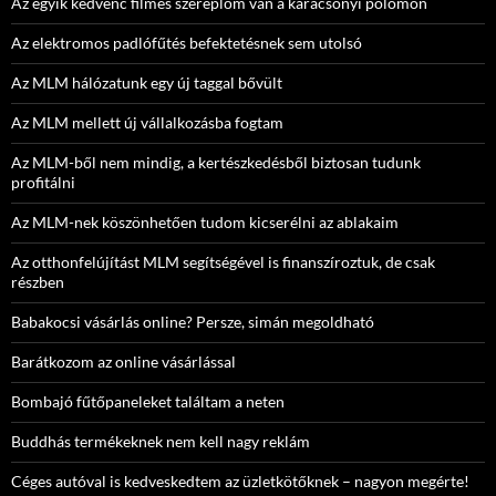
Az egyik kedvenc filmes szereplőm van a karácsonyi pólómon
Az elektromos padlófűtés befektetésnek sem utolsó
Az MLM hálózatunk egy új taggal bővült
Az MLM mellett új vállalkozásba fogtam
Az MLM-ből nem mindig, a kertészkedésből biztosan tudunk
profitálni
Az MLM-nek köszönhetően tudom kicserélni az ablakaim
Az otthonfelújítást MLM segítségével is finanszíroztuk, de csak
részben
Babakocsi vásárlás online? Persze, simán megoldható
Barátkozom az online vásárlással
Bombajó fűtőpaneleket találtam a neten
Buddhás termékeknek nem kell nagy reklám
Céges autóval is kedveskedtem az üzletkötőknek – nagyon megérte!