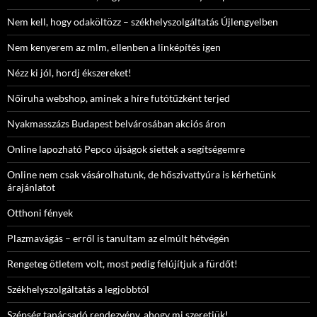
Nem kell, hogy odaköltözz – székhelyszolgáltatás Újlengyelben
Nem kenyerem az mlm, ellenben a linképítés igen
Nézz ki jól, hordj ékszereket!
Nőiruha webshop, aminek a híre futótűzként terjed
Nyakmasszázs Budapest belvárosában akciós áron
Online lapozható Pepco újságok siettek a segítségemre
Online nem csak vásárolhatunk, de hőszivattyúra is kérhetünk
árajánlatot
Otthoni fények
Plazmavágás – erről is tanultam az elmúlt hétvégén
Rengeteg ötletem volt, most pedig felújítjuk a fürdőt!
Székhelyszolgáltatás a legjobbtól
Szépség tanácsadó rendezvény, ahogy mi szeretjük!