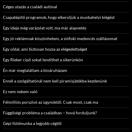
Céges utazás a családi autóval
Csapatépítő programok, hogy elkerüljük a munkahelyi kiégést
Egy ideje még varázslat volt, ma már alapvetés
Egy jó reklámnak köszönhetem, a siófoki medencés szállásomat
Egy oldal, ami biztosan hozza az elégedettséget
Egy Rieker cipő sokat lendíthet a sikerünkön
Én már megtaláltam a bioáruházam
Ennél a szolgáltatónál nem kell piramisjátékba kezdenünk
Ez nem nekem való
Félmilliós porszívó az ügynöktől. Csak most, csak ma
Függőségi probléma a családban – hová forduljunk?
Gépi földmunka a legjobb cégtől