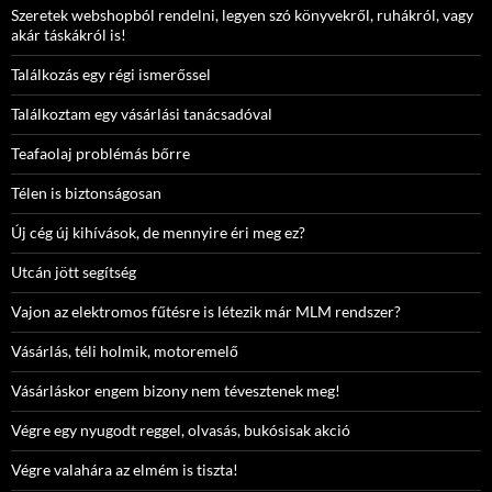
Szeretek webshopból rendelni, legyen szó könyvekről, ruhákról, vagy
akár táskákról is!
Találkozás egy régi ismerőssel
Találkoztam egy vásárlási tanácsadóval
Teafaolaj problémás bőrre
Télen is biztonságosan
Új cég új kihívások, de mennyire éri meg ez?
Utcán jött segítség
Vajon az elektromos fűtésre is létezik már MLM rendszer?
Vásárlás, téli holmik, motoremelő
Vásárláskor engem bizony nem tévesztenek meg!
Végre egy nyugodt reggel, olvasás, bukósisak akció
Végre valahára az elmém is tiszta!