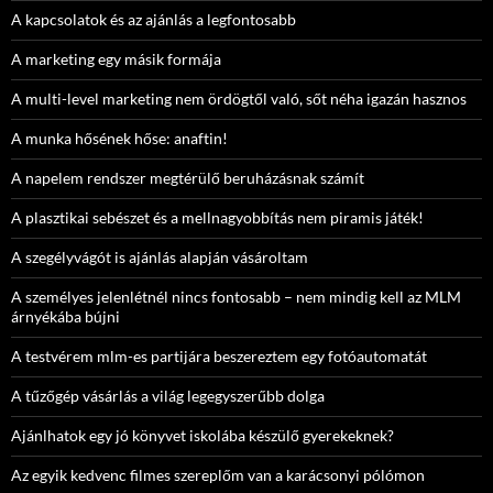
A kapcsolatok és az ajánlás a legfontosabb
A marketing egy másik formája
A multi-level marketing nem ördögtől való, sőt néha igazán hasznos
A munka hősének hőse: anaftin!
A napelem rendszer megtérülő beruházásnak számít
A plasztikai sebészet és a mellnagyobbítás nem piramis játék!
A szegélyvágót is ajánlás alapján vásároltam
A személyes jelenlétnél nincs fontosabb – nem mindig kell az MLM
árnyékába bújni
A testvérem mlm-es partijára beszereztem egy fotóautomatát
A tűzőgép vásárlás a világ legegyszerűbb dolga
Ajánlhatok egy jó könyvet iskolába készülő gyerekeknek?
Az egyik kedvenc filmes szereplőm van a karácsonyi pólómon