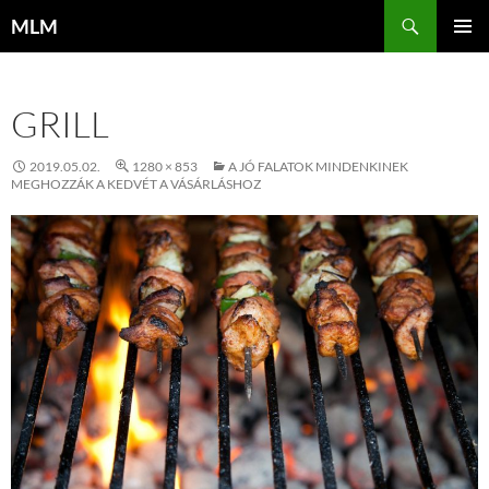
Tartalomhoz
Keresés
MLM
ELSŐDL
MENÜ
GRILL
2019.05.02.
1280 × 853
A JÓ FALATOK MINDENKINEK
MEGHOZZÁK A KEDVÉT A VÁSÁRLÁSHOZ