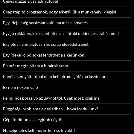
Céges utazás a családi autóval
Csapatépítő programok, hogy elkerüljük a munkahelyi kiégést
Egy ideje még varázslat volt, ma már alapvetés
Egy jó reklámnak köszönhetem, a siófoki medencés szállásomat
Egy oldal, ami biztosan hozza az elégedettséget
Egy Rieker cipő sokat lendíthet a sikerünkön
Én már megtaláltam a bioáruházam
Ennél a szolgáltatónál nem kell piramisjátékba kezdenünk
Ez nem nekem való
Félmilliós porszívó az ügynöktől. Csak most, csak ma
Függőségi probléma a családban – hová forduljunk?
Gépi földmunka a legjobb cégtől
Ha szigetelés kellene, ne keress tovább!