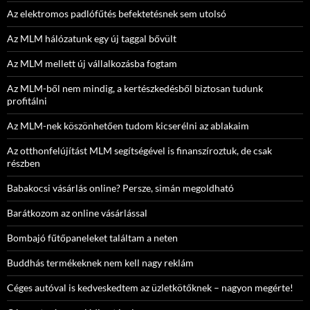
Az elektromos padlófűtés befektetésnek sem utolsó
Az MLM hálózatunk egy új taggal bővült
Az MLM mellett új vállalkozásba fogtam
Az MLM-ből nem mindig, a kertészkedésből biztosan tudunk
profitálni
Az MLM-nek köszönhetően tudom kicserélni az ablakaim
Az otthonfelújítást MLM segítségével is finanszíroztuk, de csak
részben
Babakocsi vásárlás online? Persze, simán megoldható
Barátkozom az online vásárlással
Bombajó fűtőpaneleket találtam a neten
Buddhás termékeknek nem kell nagy reklám
Céges autóval is kedveskedtem az üzletkötőknek – nagyon megérte!