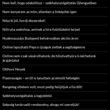
Nem kell, hogy odaköltözz – székhelyszolgáltatás Újlengyelben
Nem kenyerem az mlm, ellenben a linképítés igen
Nézz ki jól, hordj ékszereket!
Nőiruha webshop, aminek a híre futótűzként terjed
Nyakmasszázs Budapest belvárosában akciós áron
Online lapozható Pepco újságok siettek a segítségemre
Online nem csak vásárolhatunk, de hőszivattyúra is kérhetünk
árajánlatot
Otthoni fények
Plazmavágás – erről is tanultam az elmúlt hétvégén
Rengeteg ötletem volt, most pedig felújítjuk a fürdőt!
Székhelyszolgáltatás a legjobbtól
Szépség tanácsadó rendezvény, ahogy mi szeretjük!