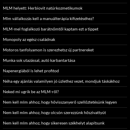
MLM helyett: Herbiovit natúrkozmetikumok
Mlm vállalkozás kell a manuálterápia kifizetéséhez?
MLM-mel foglalkozó barátnőmtől kaptam ezt a tippet
Monopoly az egész családnak
Motoros tanfolyamon is szerezhetsz új partnereket
Munka sok utazással, autó karbantartása
Napenergiából is lehet profitod
Néha egy ajánlás valamilyen jó üzlethez vezet, mondjuk táskákhoz
Neked mi ugrik be az MLM-ről?
Nem kell mlm ahhoz, hogy hővisszanyerő szellőztetésünk legyen
Nem kell mlm ahhoz, hogy olcsón szerezzünk hőszivattyút
Nem kell mlm ahhoz, hogy sikeresen székhelyt alapítsunk